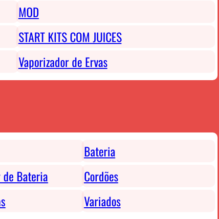
MOD
START KITS COM JUICES
Vaporizador de Ervas
Bateria
 de Bateria
Cordões
as
Variados