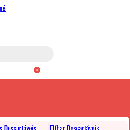
apé
0
ts Descartáveis
Elfbar Descartáveis