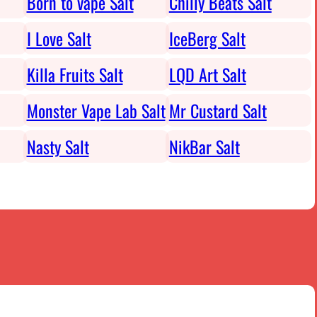
Born to vape Salt
Chilly Beats Salt
I Love Salt
IceBerg Salt
Killa Fruits Salt
LQD Art Salt
Monster Vape Lab Salt
Mr Custard Salt
Nasty Salt
NikBar Salt