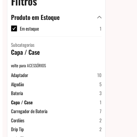
Filtros
Produto em Estoque
Em estoque
1
Subcategorias
Capa / Case
volte para
ACESSÓRIOS
Adaptador
10
Algodão
5
Bateria
3
Capa / Case
1
Carregador de Bateria
7
Cordões
2
Drip Tip
2