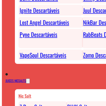
Ignite Descartáveis
Juul Desca
Lost Angel Descartáveis
NikBar Des
Pyne Descartáveis
RabBeats D
VapeSoul Descartáveis
Zomo Desca
JUICES NICSALTS
Nic Salt