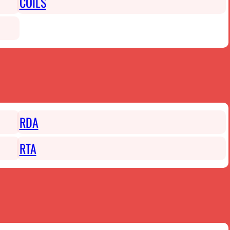
COILS
RDA
RTA