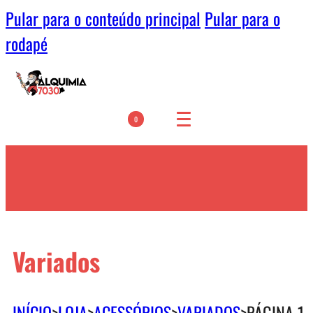
Pular para o conteúdo principal
Pular para o
rodapé
0
Variados
INÍCIO
>
LOJA
>
ACESSÓRIOS
>
VARIADOS
>
PÁGINA 1