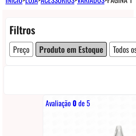
Filtros
Preço
Produto em Estoque
Todos os
Avaliação
0
de 5