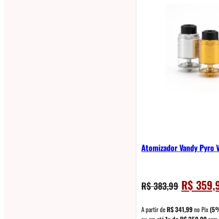
Atomizador Vandy Pyro 
O
R$
359,
R$
383,99
preço
original
A partir de
R$
341,99
no Pix
(5
ou em até
1x de
R$
359,99
sem 