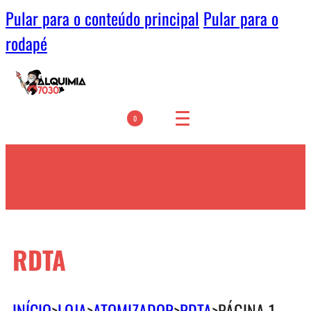
Pular para o conteúdo principal
Pular para o
rodapé
0
RDTA
INÍCIO
>
LOJA
>
ATOMIZADOR
>
RDTA
>
PÁGINA 1