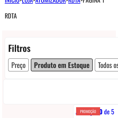
RDTA
Filtros
Preço
Produto em Estoque
Todos os
Avaliação
0
de 5
PROMOÇÃO