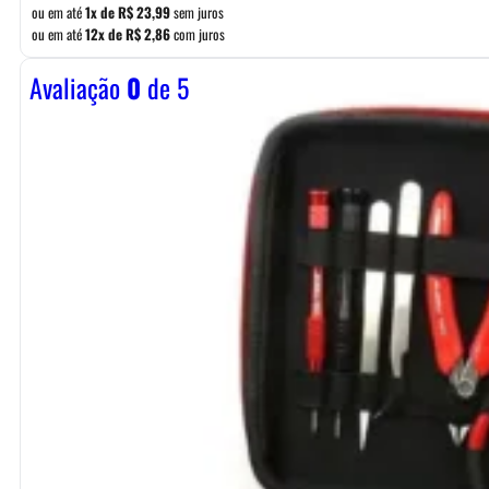
R$ 23,99
ou em até
1x de
R$
23,99
sem juros
ou em até
12x de
R$
2,86
com juros
através
R$ 54,99
Avaliação
0
de 5