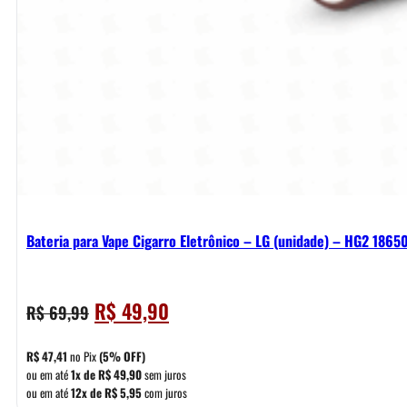
Bateria para Vape Cigarro Eletrônico – LG (unidade) – HG2 1865
O
O
R$
49,90
R$
69,99
preço
preço
original
atual
R$
47,41
no Pix
(5% OFF)
era:
é:
ou em até
1x de
R$
49,90
sem juros
ou em até
12x de
R$
5,95
com juros
R$ 69,99.
R$ 49,90.