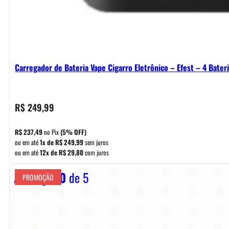
Carregador de Bateria Vape Cigarro Eletrônico – Efest – 4 Bater
R$
249,99
R$
237,49
no Pix
(5% OFF)
ou em até
1x de
R$
249,99
sem juros
ou em até
12x de
R$
29,80
com juros
Avaliação
0
de 5
PROMOÇÃO