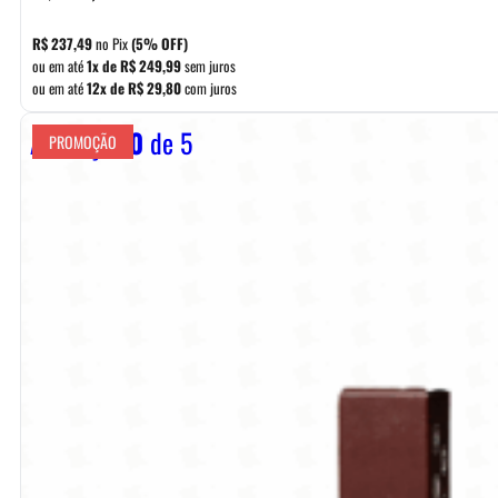
R$
237,49
no Pix
(5% OFF)
ou em até
1x de
R$
249,99
sem juros
ou em até
12x de
R$
29,80
com juros
Avaliação
0
de 5
PROMOÇÃO