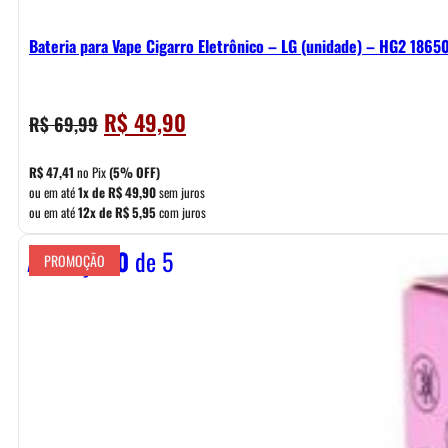
Bateria para Vape Cigarro Eletrônico – LG (unidade) – HG2 1865
O
O
R$
49,90
R$
69,99
preço
preço
original
atual
R$
47,41
no Pix
(5% OFF)
era:
é:
ou em até
1x de
R$
49,90
sem juros
ou em até
12x de
R$
5,95
com juros
R$ 69,99.
R$ 49,90.
Avaliação
0
de 5
PROMOÇÃO