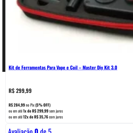
Política de Garantia, Reembolso e Devolução
Termos de Uso
Pagamentos
Kit de Ferramentas Para Vape e Coil – Master Diy Kit 3.0
R$
299,99
R$
284,99
no Pix
(5% OFF)
ou em até
1x de
R$
299,99
sem juros
ou em até
12x de
R$
35,76
com juros
Avaliação
0
de 5