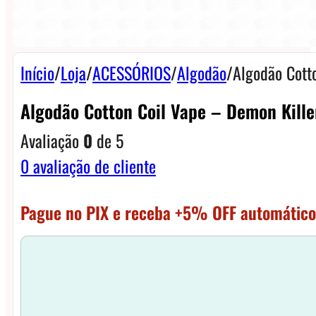
Início
/
Loja
/
ACESSÓRIOS
/
Algodão
/
Algodão Cott
Algodão Cotton Coil Vape – Demon Kill
Avaliação
0
de 5
0
avaliação de cliente
Pague no PIX e receba +5% OFF automático