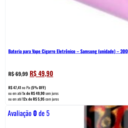
Bateria para Vape Cigarro Eletrônico – Samsung (unidade) – 30
O
O
R$
49,90
R$
69,99
preço
preço
original
atual
R$
47,41
no Pix
(5% OFF)
era:
é:
ou em até
1x de
R$
49,90
sem juros
ou em até
12x de
R$
5,95
com juros
R$ 69,99.
R$ 49,90.
Avaliação
0
de 5