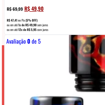
O
O
R$
49,90
R$
69,99
preço
preço
original
atual
R$
47,41
no Pix
(5% OFF)
era:
é:
ou em até
1x de
R$
49,90
sem juros
ou em até
12x de
R$
5,95
com juros
R$ 69,99.
R$ 49,90.
Avaliação
0
de 5