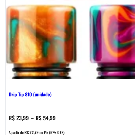
Drip Tip 810 (unidade)
Faixa
R$
23,99
–
R$
54,99
de
preço:
A partir de
R$
22,79
no Pix
(5% OFF)