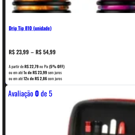
Drip Tip 810 (unidade)
Faixa
R$
23,99
–
R$
54,99
CONTATO
de
preço:
A partir de
R$
22,79
no Pix
(5% OFF)
R$ 23,99
ou em até
1x de
R$
23,99
sem juros
WhatsApp: (11) 5229-0120
ou em até
12x de
R$
2,86
com juros
através
R$ 54,99
Avaliação
0
de 5
Horário:
Política de Horario e Fretes