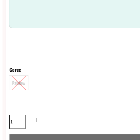
Cores
Rainbow
Atomizador
Wotofo