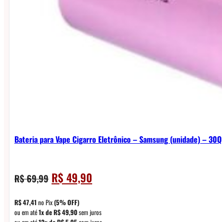
Bateria para Vape Cigarro Eletrônico – Samsung (unidade) – 30
O
O
R$
49,90
R$
69,99
preço
preço
original
atual
R$
47,41
no Pix
(5% OFF)
era:
é:
ou em até
1x de
R$
49,90
sem juros
ou em até
12x de
R$
5,95
com juros