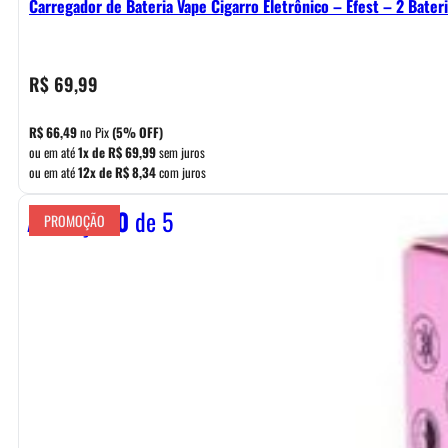
Carregador de Bateria Vape Cigarro Eletrônico – Efest – 2 Bater
R$
69,99
R$
66,49
no Pix
(5% OFF)
ou em até
1x de
R$
69,99
sem juros
ou em até
12x de
R$
8,34
com juros
Avaliação
0
de 5
PROMOÇÃO