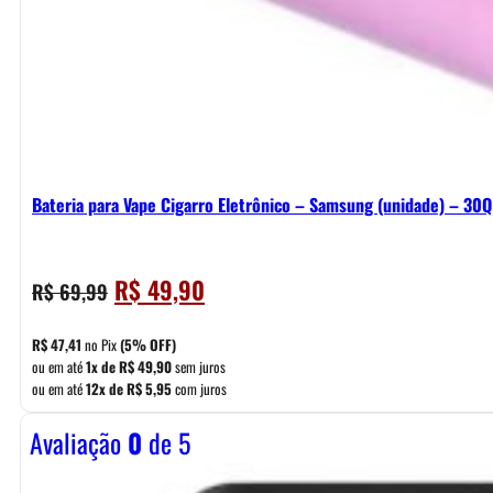
Bateria para Vape Cigarro Eletrônico – Samsung (unidade) – 30
O
O
R$
49,90
R$
69,99
preço
preço
original
atual
R$
47,41
no Pix
(5% OFF)
era:
é:
ou em até
1x de
R$
49,90
sem juros
ou em até
12x de
R$
5,95
com juros
R$ 69,99.
R$ 49,90.
Avaliação
0
de 5