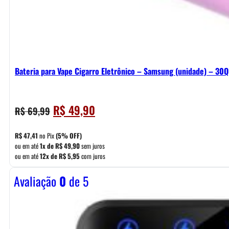
Bateria para Vape Cigarro Eletrônico – Samsung (unidade) – 30
O
O
R$
49,90
R$
69,99
preço
preço
original
atual
R$
47,41
no Pix
(5% OFF)
era:
é:
ou em até
1x de
R$
49,90
sem juros
ou em até
12x de
R$
5,95
com juros
R$ 69,99.
R$ 49,90.
Avaliação
0
de 5