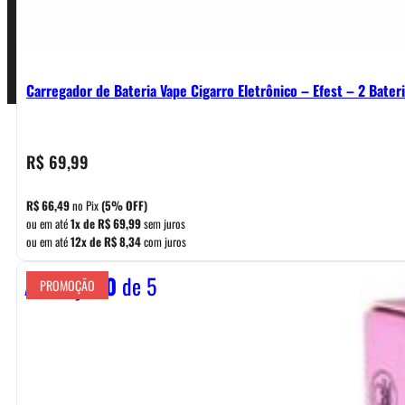
Pagamentos
Carregador de Bateria Vape Cigarro Eletrônico – Efest – 2 Bater
R$
69,99
R$
66,49
no Pix
(5% OFF)
ou em até
1x de
R$
69,99
sem juros
ou em até
12x de
R$
8,34
com juros
Avaliação
0
de 5
PROMOÇÃO