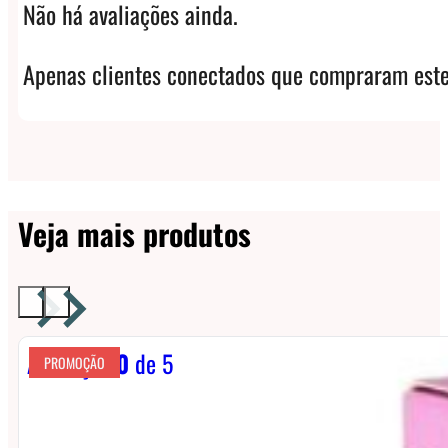
Não há avaliações ainda.
Apenas clientes conectados que compraram este
Veja mais produtos
Avaliação
0
de 5
PROMOÇÃO