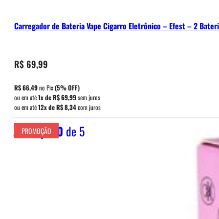
Carregador de Bateria Vape Cigarro Eletrônico – Efest – 2 Bater
R$
69,99
R$
66,49
no Pix
(5% OFF)
ou em até
1x de
R$
69,99
sem juros
ou em até
12x de
R$
8,34
com juros
Avaliação
0
de 5
PROMOÇÃO