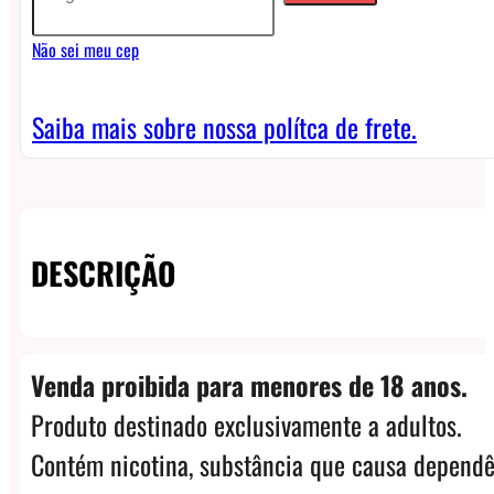
LG
Não sei meu cep
(unidade)
-
Saiba mais sobre nossa polítca de frete.
HG2
18650
-
DESCRIÇÃO
3000
quantidade
Venda proibida para menores de 18 anos.
Produto destinado exclusivamente a adultos.
Contém nicotina, substância que causa dependê