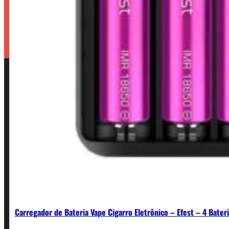
Carregador de Bateria Vape Cigarro Eletrônico – Efest – 4 Bater