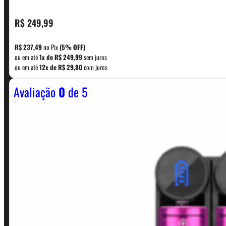
R$
249,99
CONTATO
R$
237,49
no Pix
(5% OFF)
ou em até
1x de
R$
249,99
sem juros
WhatsApp: (11) 5229-0120
ou em até
12x de
R$
29,80
com juros
Avaliação
0
de 5
Horário:
Política de Horario e Fretes
LINKS RÁPIDOS
Contato