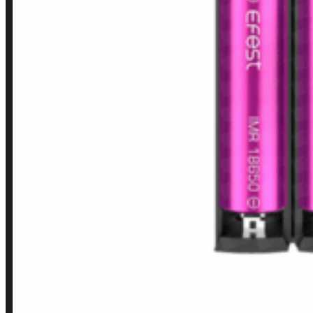
Minha conta
Finalização de compra
Loja
INSTITUCIONAL
Política de Privacidade
Política de Frete e Pagamento
Política de Garantia, Reembolso e Devolução
Termos de Uso