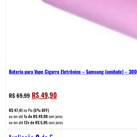
Bateria para Vape Cigarro Eletrônico – Samsung (unidade) – 30
O
O
R$
49,90
R$
69,99
preço
preço
original
atual
R$
47,41
no Pix
(5% OFF)
era:
é:
ou em até
1x de
R$
49,90
sem juros
ou em até
12x de
R$
5,95
com juros
R$ 69,99.
R$ 49,90.