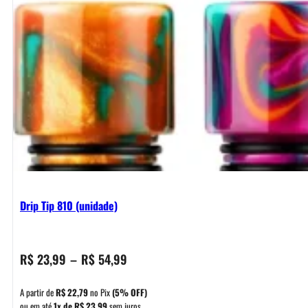
Drip Tip 810 (unidade)
Faixa
R$
23,99
–
R$
54,99
de
preço:
A partir de
R$
22,79
no Pix
(5% OFF)
R$ 23,99
ou em até
1x de
R$
23,99
sem juros