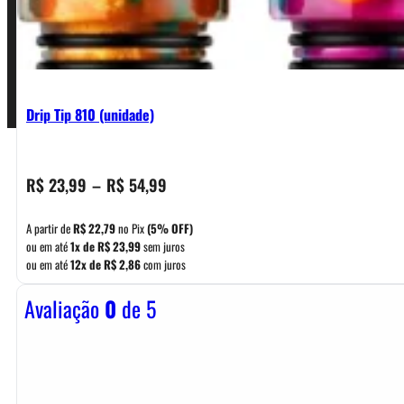
Pagamentos
Drip Tip 810 (unidade)
Faixa
R$
23,99
–
R$
54,99
de
preço:
A partir de
R$
22,79
no Pix
(5% OFF)
R$ 23,99
ou em até
1x de
R$
23,99
sem juros
ou em até
12x de
R$
2,86
com juros
através
R$ 54,99
Avaliação
0
de 5