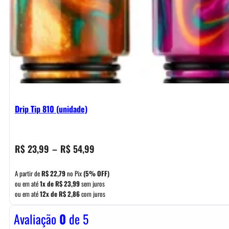
Drip Tip 810 (unidade)
Faixa
R$
23,99
–
R$
54,99
de
preço:
A partir de
R$
22,79
no Pix
(5% OFF)
R$ 23,99
ou em até
1x de
R$
23,99
sem juros
ou em até
12x de
R$
2,86
com juros
através
R$ 54,99
Avaliação
0
de 5