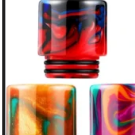
Minha conta
Finalização de compra
Loja
INSTITUCIONAL
Política de Privacidade
Política de Frete e Pagamento
Política de Garantia, Reembolso e Devolução
Termos de Uso