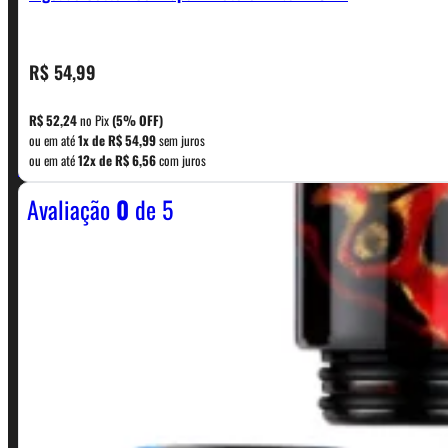
R$
54,99
CONTATO
R$
52,24
no Pix
(5% OFF)
ou em até
1x de
R$
54,99
sem juros
WhatsApp: (11) 5229-0120
ou em até
12x de
R$
6,56
com juros
Avaliação
0
de 5
Horário:
Política de Horario e Fretes
LINKS RÁPIDOS
Contato