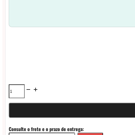
Cartucho
Vazio
Oxva
Velocity
Consulte o frete e o prazo de entrega:
Unicoil