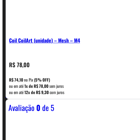
Coil CoilArt (unidade) – Mesh – M4
R$
78,00
CONTATO
R$
74,10
no Pix
(5% OFF)
ou em até
1x de
R$
78,00
sem juros
WhatsApp: (11) 5229-0120
ou em até
12x de
R$
9,30
com juros
Avaliação
0
de 5
Horário:
Política de Horario e Fretes