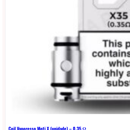
Coil Vaporesso Moti X (unidade) – 0.35 Ω