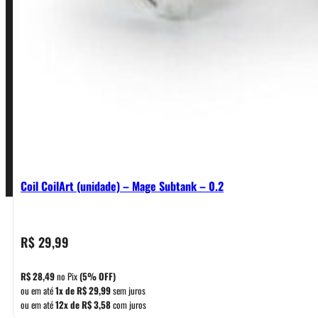
Política de Frete e Pagamento
Política de Garantia, Reembolso e Devolução
Termos de Uso
Pagamentos
Coil CoilArt (unidade) – Mage Subtank – 0.2
R$
29,99
R$
28,49
no Pix
(5% OFF)
ou em até
1x de
R$
29,99
sem juros
ou em até
12x de
R$
3,58
com juros