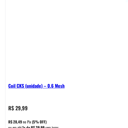
Coil CKS (unidade) – 0.6 Mesh
R$
29,99
R$
28,49
no Pix
(5% OFF)
ou em até
1x de
R$
29,99
sem juros