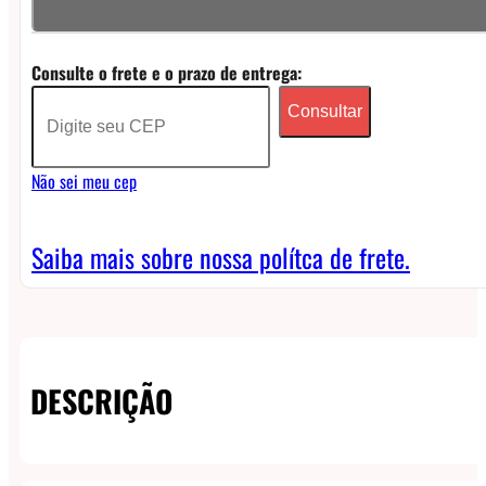
Oxva
Xlim
Consulte o frete e o prazo de entrega:
V3
Consultar
-
3ml
Não sei meu cep
(unidade)
quantidade
Saiba mais sobre nossa polítca de frete.
DESCRIÇÃO