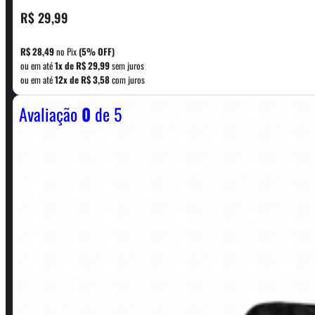
R$
29,99
CONTATO
R$
28,49
no Pix
(5% OFF)
ou em até
1x de
R$
29,99
sem juros
WhatsApp: (11) 5229-0120
ou em até
12x de
R$
3,58
com juros
Avaliação
0
de 5
Horário:
Política de Horario e Fretes
LINKS RÁPIDOS
Contato
Minha conta