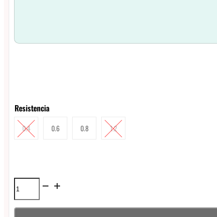
Resistencia
0.4
0.6
0.8
1.2
Coil
Cartucho