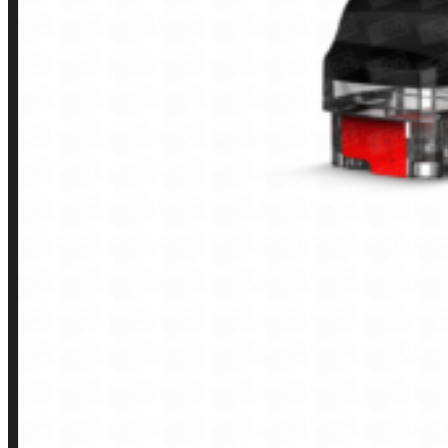
Finalização de compra
Loja
INSTITUCIONAL
Política de Privacidade
Política de Frete e Pagamento
Política de Garantia, Reembolso e Devolução
Termos de Uso