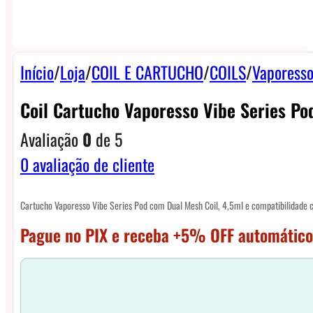
Início
/
Loja
/
COIL E CARTUCHO
/
COILS
/
Vaporesso
Coil Cartucho Vaporesso Vibe Series Po
Avaliação
0
de 5
0
avaliação de cliente
Cartucho Vaporesso Vibe Series Pod com Dual Mesh Coil, 4,5ml e compatibilidade co
Pague no PIX e receba +5% OFF automático