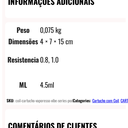
INFORMAÇÕES ADICIONAIS
Peso
0,075 kg
Dimensões
4 × 7 × 15 cm
Resistencia
0.8, 1.0
ML
4.5ml
SKU:
coil-cartucho-vaporesso-vibe-series-pod
Categories:
Cartucho com Coil
,
CAR
COMENTÁRIOS DE CLIENTES