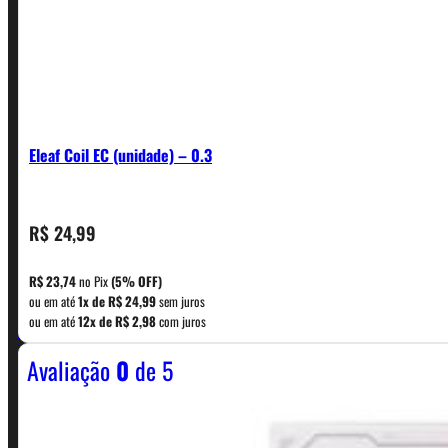
Eleaf Coil EC (unidade) – 0.3
R$
24,99
CONTATO
R$
23,74
no Pix
(5% OFF)
ou em até
1x de
R$
24,99
sem juros
WhatsApp: (11) 5229-0120
ou em até
12x de
R$
2,98
com juros
Avaliação
0
de 5
Horário:
Política de Horario e Fretes