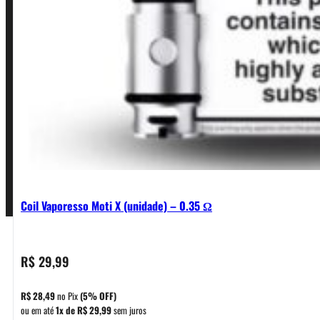
Política de Frete e Pagamento
Política de Garantia, Reembolso e Devolução
Termos de Uso
Pagamentos
Coil Vaporesso Moti X (unidade) – 0.35 Ω
R$
29,99
R$
28,49
no Pix
(5% OFF)
ou em até
1x de
R$
29,99
sem juros