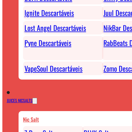
Ignite Descartáveis
Juul Desca
Lost Angel Descartáveis
NikBar Des
Pyne Descartáveis
RabBeats D
VapeSoul Descartáveis
Zomo Desca
JUICES NICSALTS
Nic Salt