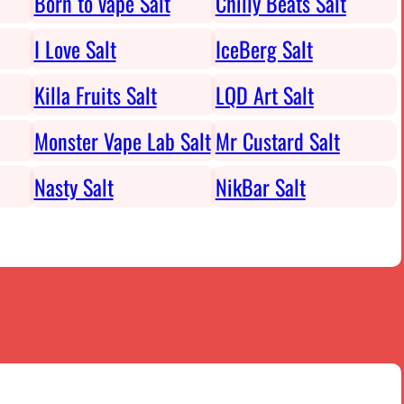
Born to vape Salt
Chilly Beats Salt
I Love Salt
IceBerg Salt
Killa Fruits Salt
LQD Art Salt
Monster Vape Lab Salt
Mr Custard Salt
Nasty Salt
NikBar Salt