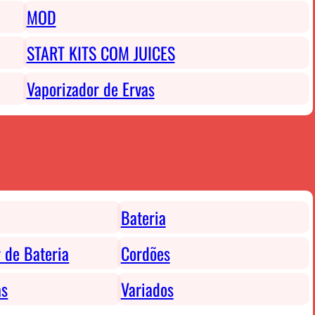
MOD
START KITS COM JUICES
Vaporizador de Ervas
Bateria
 de Bateria
Cordões
as
Variados