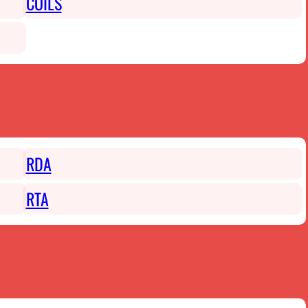
COILS
RDA
RTA