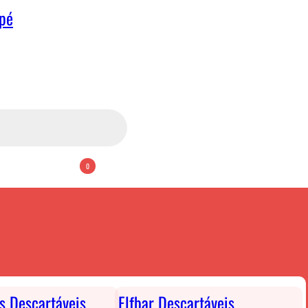
apé
0
ts Descartáveis
Elfbar Descartáveis