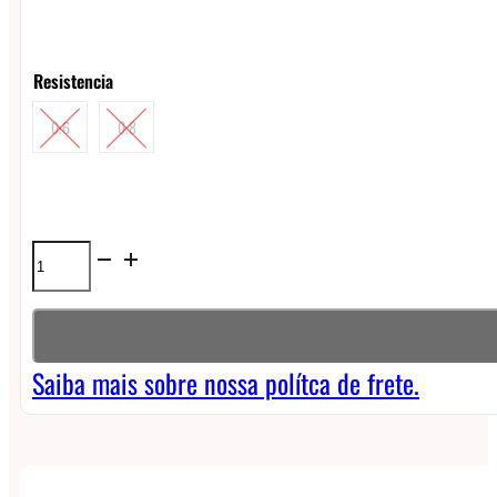
Resistencia
0.6
0.8
Coil
Smok
Nord
DC
Saiba mais sobre nossa polítca de frete.
(unidade)
quantidade