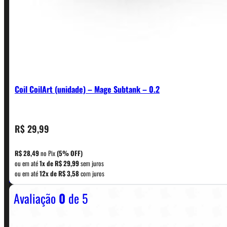
Coil CoilArt (unidade) – Mage Subtank – 0.2
R$
29,99
CONTATO
R$
28,49
no Pix
(5% OFF)
ou em até
1x de
R$
29,99
sem juros
WhatsApp: (11) 5229-0120
ou em até
12x de
R$
3,58
com juros
Avaliação
0
de 5
Horário:
Política de Horario e Fretes