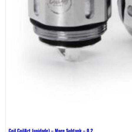
Coil CoilArt (unidade) – Mage Subtank – 0.2