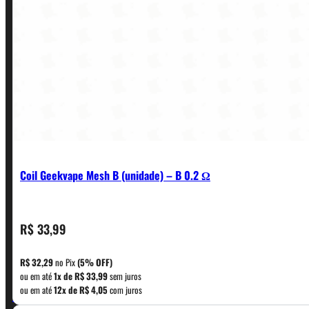
Coil Geekvape Mesh B (unidade) – B 0.2 Ω
R$
33,99
CONTATO
R$
32,29
no Pix
(5% OFF)
ou em até
1x de
R$
33,99
sem juros
WhatsApp: (11) 5229-0120
ou em até
12x de
R$
4,05
com juros