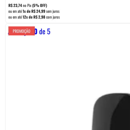
R$
23,74
no Pix
(5% OFF)
ou em até
1x de
R$
24,99
sem juros
ou em até
12x de
R$
2,98
com juros
Avaliação
0
de 5
PROMOÇÃO