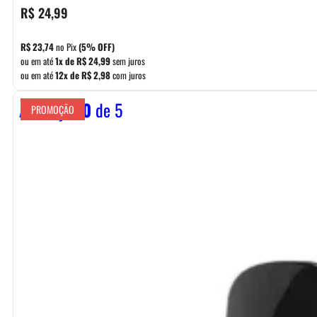
R$
24,99
R$
23,74
no Pix
(5% OFF)
ou em até
1x de
R$
24,99
sem juros
ou em até
12x de
R$
2,98
com juros
Avaliação
0
de 5
PROMOÇÃO