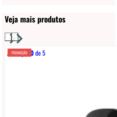
Veja mais produtos
Avaliação
0
de 5
PROMOÇÃO