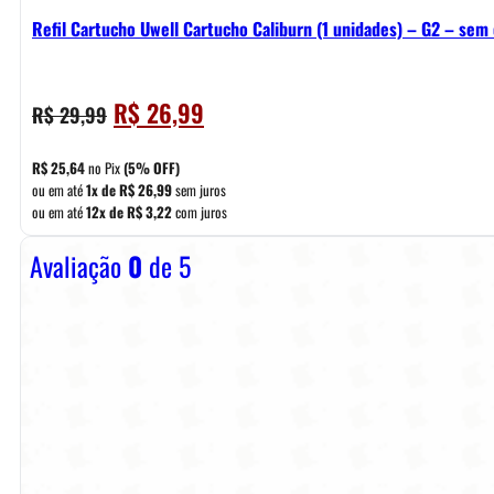
Refil Cartucho Uwell Cartucho Caliburn (1 unidades) – G2 – sem 
O
O
R$
26,99
R$
29,99
preço
preço
original
atual
R$
25,64
no Pix
(5% OFF)
era:
é:
ou em até
1x de
R$
26,99
sem juros
ou em até
12x de
R$
3,22
com juros
R$ 29,99.
R$ 26,99.
Avaliação
0
de 5