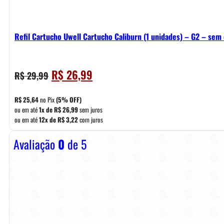
Refil Cartucho Uwell Cartucho Caliburn (1 unidades) – G2 – sem 
O
O
R$
26,99
R$
29,99
preço
preço
original
atual
R$
25,64
no Pix
(5% OFF)
era:
é:
ou em até
1x de
R$
26,99
sem juros
ou em até
12x de
R$
3,22
com juros
R$ 29,99.
R$ 26,99.
Avaliação
0
de 5