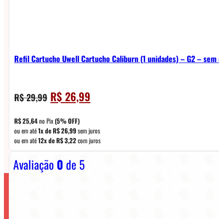
Refil Cartucho Uwell Cartucho Caliburn (1 unidades) – G2 – sem 
O
O
R$
26,99
R$
29,99
preço
preço
original
atual
R$
25,64
no Pix
(5% OFF)
era:
é:
ou em até
1x de
R$
26,99
sem juros
ou em até
12x de
R$
3,22
com juros
R$ 29,99.
R$ 26,99.
Avaliação
0
de 5