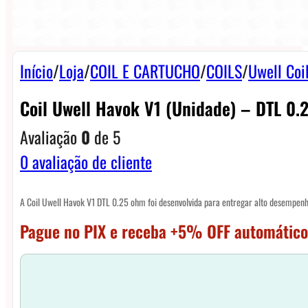
Início
/
Loja
/
COIL E CARTUCHO
/
COILS
/
Uwell Coi
Coil Uwell Havok V1 (unidade) – DTL 0.
Avaliação
0
de 5
0
avaliação de cliente
A Coil Uwell Havok V1 DTL 0.25 ohm foi desenvolvida para entregar alto desempen
Pague no PIX e receba +5% OFF automático