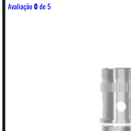
Avaliação
0
de 5
Horário:
Política de Horario e Fretes
LINKS RÁPIDOS
Contato
Minha conta
Finalização de compra
Loja