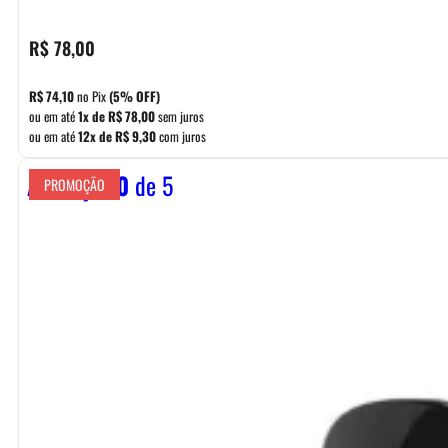
R$
78,00
R$
74,10
no Pix
(5% OFF)
ou em até
1x de
R$
78,00
sem juros
ou em até
12x de
R$
9,30
com juros
Avaliação
0
de 5
PROMOÇÃO