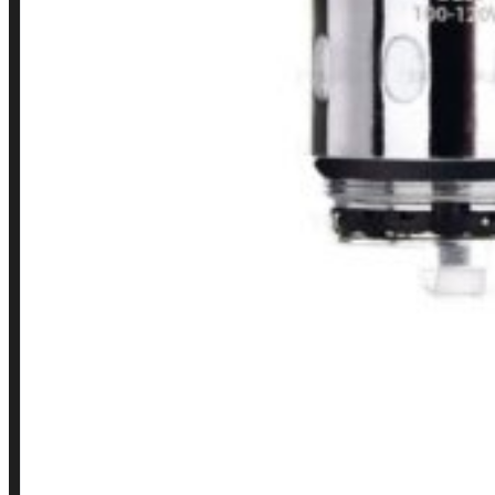
Finalização de compra
Loja
INSTITUCIONAL
Política de Privacidade
Política de Frete e Pagamento
Política de Garantia, Reembolso e Devolução
Termos de Uso
Pagamentos