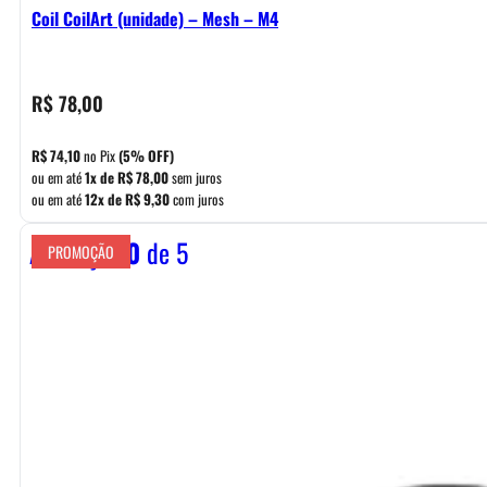
Coil CoilArt (unidade) – Mesh – M4
R$
78,00
R$
74,10
no Pix
(5% OFF)
ou em até
1x de
R$
78,00
sem juros
ou em até
12x de
R$
9,30
com juros
Avaliação
0
de 5
PROMOÇÃO