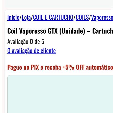
Início
/
Loja
/
COIL E CARTUCHO
/
COILS
/
Vaporesso
Coil Vaporesso GTX (unidade) – Cartuc
Avaliação
0
de 5
0
avaliação de cliente
Pague no PIX e receba +5% OFF automático