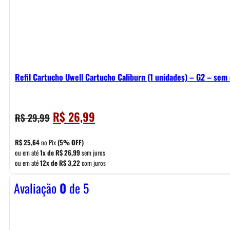
Refil Cartucho Uwell Cartucho Caliburn (1 unidades) – G2 – sem 
O
O
R$
26,99
R$
29,99
preço
preço
original
atual
R$
25,64
no Pix
(5% OFF)
era:
é:
ou em até
1x de
R$
26,99
sem juros
ou em até
12x de
R$
3,22
com juros
R$ 29,99.
R$ 26,99.
Avaliação
0
de 5