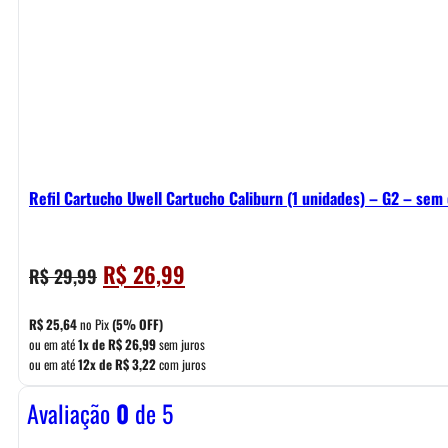
Refil Cartucho Uwell Cartucho Caliburn (1 unidades) – G2 – sem 
O
O
R$
26,99
R$
29,99
preço
preço
original
atual
R$
25,64
no Pix
(5% OFF)
era:
é:
ou em até
1x de
R$
26,99
sem juros
ou em até
12x de
R$
3,22
com juros
R$ 29,99.
R$ 26,99.
Avaliação
0
de 5