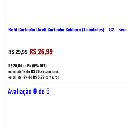
Refil Cartucho Uwell Cartucho Caliburn (1 unidades) – G2 – sem 
O
O
R$
26,99
R$
29,99
preço
preço
original
atual
R$
25,64
no Pix
(5% OFF)
era:
é:
ou em até
1x de
R$
26,99
sem juros
ou em até
12x de
R$
3,22
com juros
R$ 29,99.
R$ 26,99.
Avaliação
0
de 5