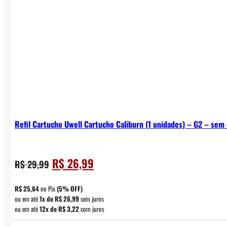
Refil Cartucho Uwell Cartucho Caliburn (1 unidades) – G2 – sem 
O
O
R$
26,99
R$
29,99
preço
preço
original
atual
R$
25,64
no Pix
(5% OFF)
era:
é:
ou em até
1x de
R$
26,99
sem juros
ou em até
12x de
R$
3,22
com juros
R$ 29,99.
R$ 26,99.