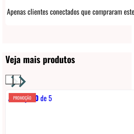
Apenas clientes conectados que compraram este
Veja mais produtos
Avaliação
0
de 5
PROMOÇÃO