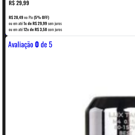
R$
29,99
CONTATO
R$
28,49
no Pix
(5% OFF)
ou em até
1x de
R$
29,99
sem juros
WhatsApp: (11) 5229-0120
ou em até
12x de
R$
3,58
com juros
Avaliação
0
de 5
Horário:
Política de Horario e Fretes
LINKS RÁPIDOS
Contato
Minha conta