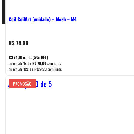
Coil CoilArt (unidade) – Mesh – M4
R$
78,00
R$
74,10
no Pix
(5% OFF)
ou em até
1x de
R$
78,00
sem juros
ou em até
12x de
R$
9,30
com juros
Avaliação
0
de 5
PROMOÇÃO