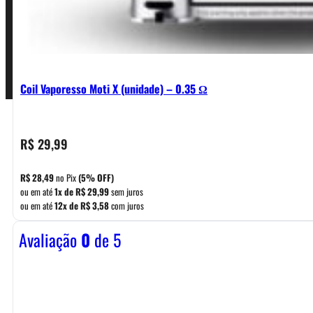
Pagamentos
Coil Vaporesso Moti X (unidade) – 0.35 Ω
R$
29,99
R$
28,49
no Pix
(5% OFF)
ou em até
1x de
R$
29,99
sem juros
ou em até
12x de
R$
3,58
com juros
Avaliação
0
de 5