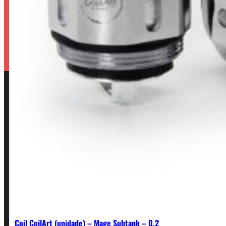
Coil CoilArt (unidade) – Mage Subtank – 0.2