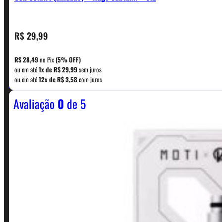
R$
29,99
CONTATO
R$
28,49
no Pix
(5% OFF)
ou em até
1x de
R$
29,99
sem juros
WhatsApp: (11) 5229-0120
ou em até
12x de
R$
3,58
com juros
Avaliação
0
de 5
Horário:
Política de Horario e Fretes
LINKS RÁPIDOS
Contato