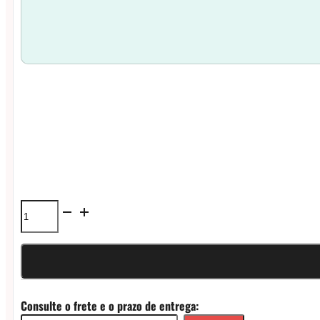
Coil
Voopoo
Uforce
U2
Consulte o frete e o prazo de entrega:
0.4ohm