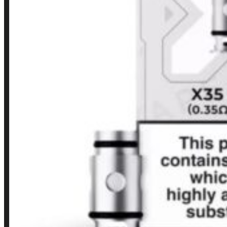
Minha conta
Finalização de compra
Loja
INSTITUCIONAL
Política de Privacidade
Política de Frete e Pagamento
Política de Garantia, Reembolso e Devolução
Termos de Uso