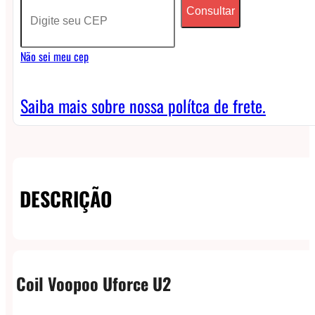
Consultar
Dual
Core
Não sei meu cep
(Unidade)
quantidade
Saiba mais sobre nossa polítca de frete.
DESCRIÇÃO
Coil Voopoo Uforce U2