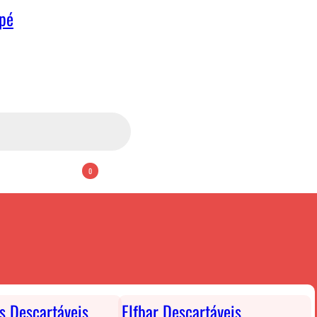
apé
0
ts Descartáveis
Elfbar Descartáveis