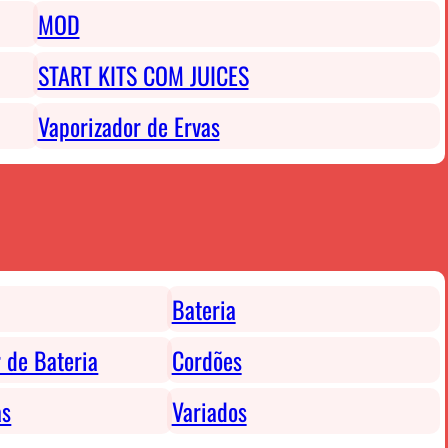
MOD
START KITS COM JUICES
Vaporizador de Ervas
Bateria
 de Bateria
Cordões
as
Variados