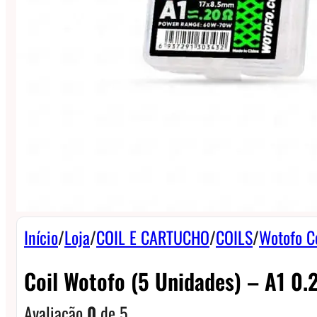
Início
/
Loja
/
COIL E CARTUCHO
/
COILS
/
Wotofo C
Coil Wotofo (5 Unidades) – A1 0.
Avaliação
0
de 5