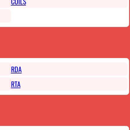
COILS
RDA
RTA