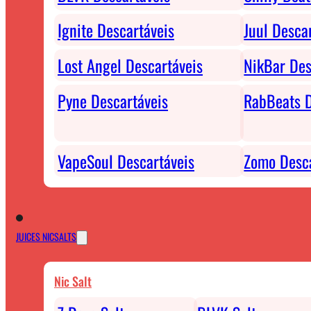
Ignite Descartáveis
Juul Desca
Lost Angel Descartáveis
NikBar Des
Pyne Descartáveis
RabBeats D
VapeSoul Descartáveis
Zomo Desca
JUICES NICSALTS
Nic Salt