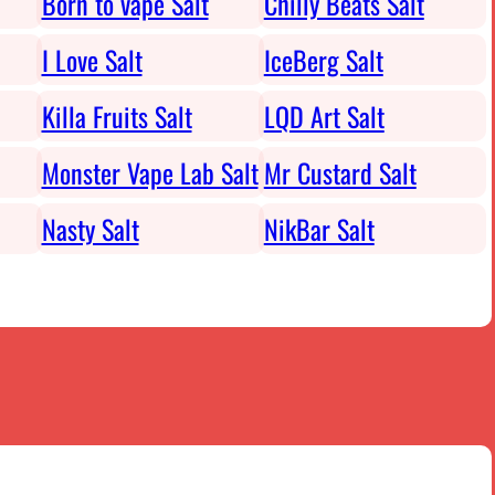
Born to vape Salt
Chilly Beats Salt
I Love Salt
IceBerg Salt
Killa Fruits Salt
LQD Art Salt
Monster Vape Lab Salt
Mr Custard Salt
Nasty Salt
NikBar Salt