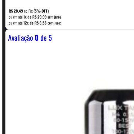
R$
28,49
no Pix
(5% OFF)
ou em até
1x de
R$
29,99
sem juros
WhatsApp: (11) 5229-0120
ou em até
12x de
R$
3,58
com juros
Avaliação
0
de 5
Horário:
Política de Horario e Fretes
LINKS RÁPIDOS
Contato
Minha conta
Finalização de compra