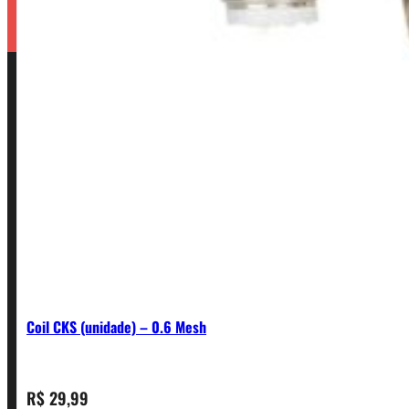
Coil CKS (unidade) – 0.6 Mesh
R$
29,99
CONTATO