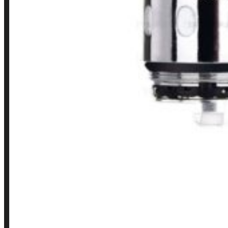
Loja
INSTITUCIONAL
Política de Privacidade
Política de Frete e Pagamento
Política de Garantia, Reembolso e Devolução
Termos de Uso
Pagamentos