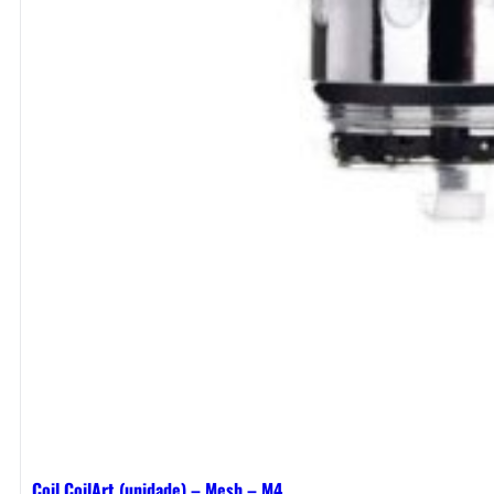
Coil CoilArt (unidade) – Mesh – M4