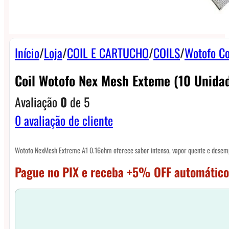
Início
/
Loja
/
COIL E CARTUCHO
/
COILS
/
Wotofo Co
Coil Wotofo Nex Mesh Exteme (10 Unidad
Avaliação
0
de 5
0
avaliação de cliente
Wotofo NexMesh Extreme A1 0.16ohm oferece sabor intenso, vapor quente e desemp
Pague no PIX e receba +5% OFF automático