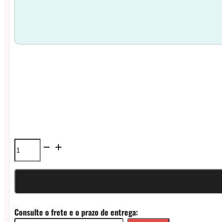
Coil
Wotofo
Tri
Core
Consulte o frete e o prazo de entrega:
Fused