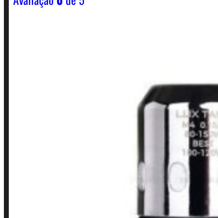
Horário:
Política de Horario e Fretes
LINKS RÁPIDOS
Contato
Minha conta
Finalização de compra
Loja