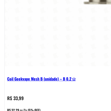
Coil Geekvape Mesh B (unidade) – B 0.2 Ω
R$
33,99
R$
32,29
no Pix
(5% OFF)