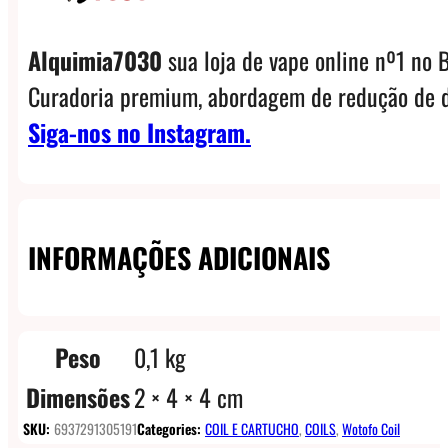
Alquimia7030
sua loja de vape online nº1 no B
Curadoria premium, abordagem de redução de d
Siga-nos no Instagram.
INFORMAÇÕES ADICIONAIS
Peso
0,1 kg
Dimensões
2 × 4 × 4 cm
SKU:
6937291305191
Categories:
COIL E CARTUCHO
,
COILS
,
Wotofo Coil