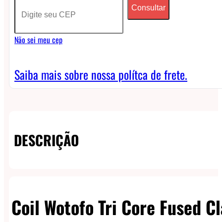
Consultar
Clapton
(10
Não sei meu cep
unidades)
-
Saiba mais sobre nossa polítca de frete.
N80
0.17
quantidade
DESCRIÇÃO
Coil Wotofo Tri Core Fused C