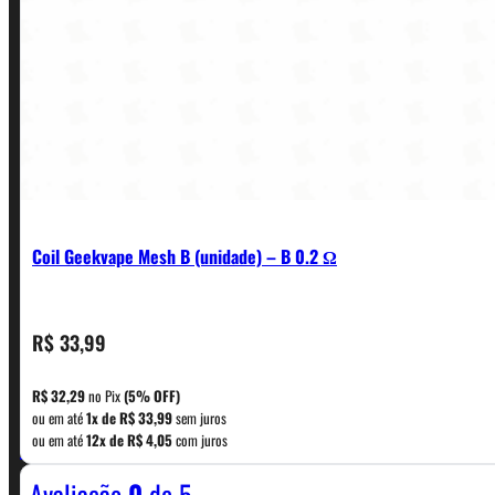
Coil Geekvape Mesh B (unidade) – B 0.2 Ω
R$
33,99
CONTATO
R$
32,29
no Pix
(5% OFF)
ou em até
1x de
R$
33,99
sem juros
WhatsApp: (11) 5229-0120
ou em até
12x de
R$
4,05
com juros
Avaliação
0
de 5