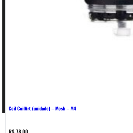
INSTITUCIONAL
Política de Privacidade
Política de Frete e Pagamento
Política de Garantia, Reembolso e Devolução
Termos de Uso
Pagamentos
Coil CoilArt (unidade) – Mesh – M4
R$
78,00