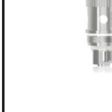
Minha conta
Finalização de compra
Loja
INSTITUCIONAL
Política de Privacidade
Política de Frete e Pagamento
Política de Garantia, Reembolso e Devolução
Termos de Uso