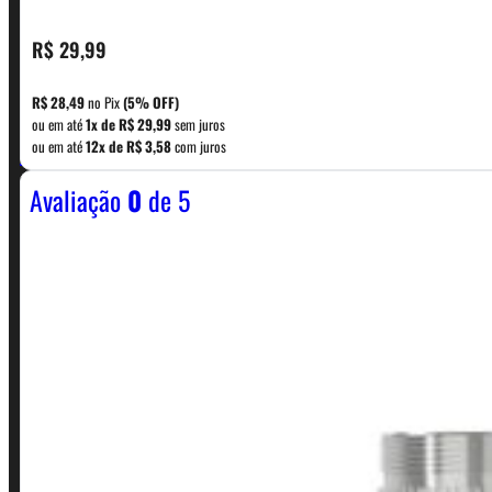
R$
29,99
CONTATO
R$
28,49
no Pix
(5% OFF)
ou em até
1x de
R$
29,99
sem juros
WhatsApp: (11) 5229-0120
ou em até
12x de
R$
3,58
com juros
Avaliação
0
de 5
Horário:
Política de Horario e Fretes
LINKS RÁPIDOS
Contato