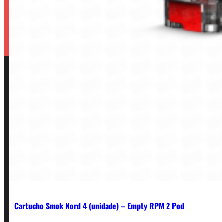
Cartucho Smok Nord 4 (unidade) – Empty RPM 2 Pod