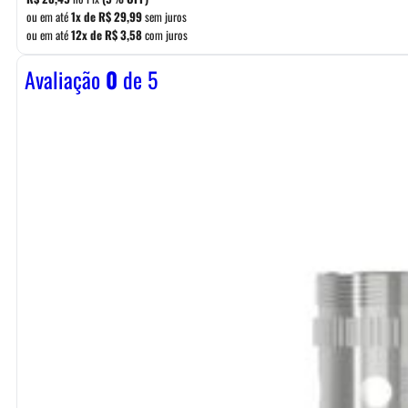
ou em até
1x de
R$
29,99
sem juros
ou em até
12x de
R$
3,58
com juros
Avaliação
0
de 5