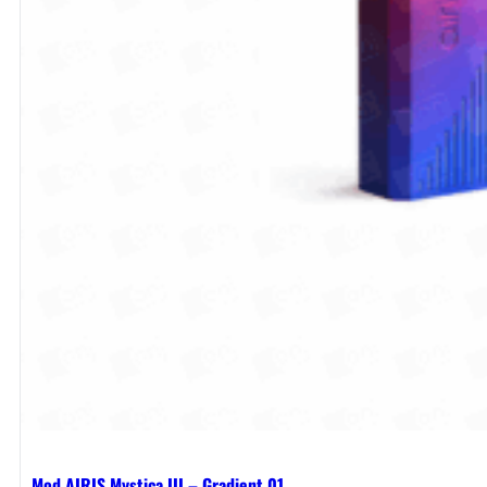
Mod AIRIS Mystica III – Gradient 01