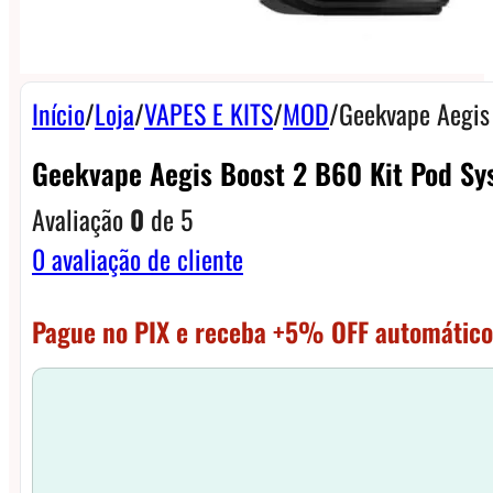
Início
/
Loja
/
VAPES E KITS
/
MOD
/
Geekvape Aegis
Geekvape Aegis Boost 2 B60 Kit Pod Sy
Avaliação
0
de 5
0
avaliação de cliente
Pague no PIX e receba +5% OFF automático