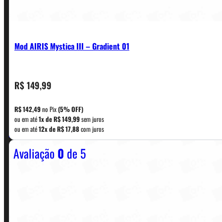
Mod AIRIS Mystica III – Gradient 01
R$
149,99
CONTATO
R$
142,49
no Pix
(5% OFF)
ou em até
1x de
R$
149,99
sem juros
WhatsApp: (11) 5229-0120
ou em até
12x de
R$
17,88
com juros
Avaliação
0
de 5
Horário:
Política de Horario e Fretes