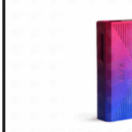
LINKS RÁPIDOS
Contato
Minha conta
Finalização de compra
Loja
INSTITUCIONAL
Política de Privacidade
Política de Frete e Pagamento