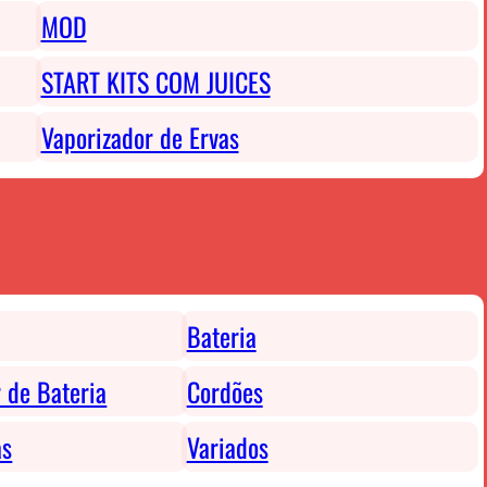
MOD
START KITS COM JUICES
Vaporizador de Ervas
Bateria
 de Bateria
Cordões
as
Variados