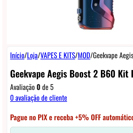
Início
/
Loja
/
VAPES E KITS
/
MOD
/
Geekvape Aegis
Geekvape Aegis Boost 2 B60 Kit 
Avaliação
0
de 5
0
avaliação de cliente
Pague no PIX e receba +5% OFF automátic