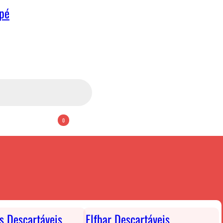
apé
0
ts Descartáveis
Elfbar Descartáveis