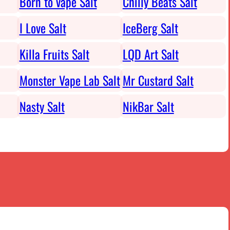
Born to vape Salt
Chilly Beats Salt
I Love Salt
IceBerg Salt
Killa Fruits Salt
LQD Art Salt
Monster Vape Lab Salt
Mr Custard Salt
Nasty Salt
NikBar Salt