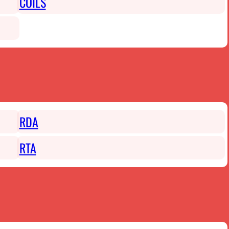
COILS
RDA
RTA