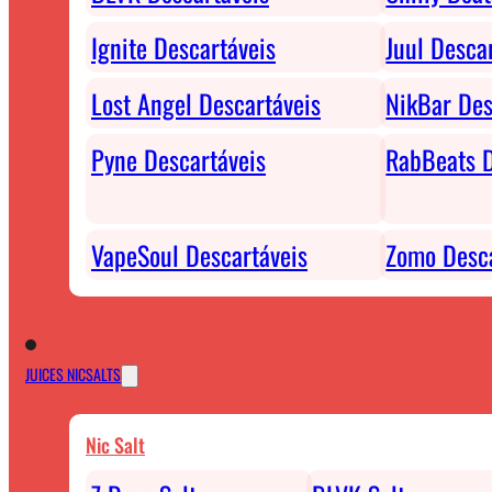
Ignite Descartáveis
Juul Desca
Lost Angel Descartáveis
NikBar Des
Pyne Descartáveis
RabBeats D
VapeSoul Descartáveis
Zomo Desca
JUICES NICSALTS
Nic Salt