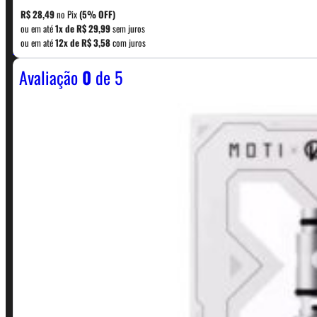
R$
28,49
no Pix
(5% OFF)
ou em até
1x de
R$
29,99
sem juros
WhatsApp: (11) 5229-0120
ou em até
12x de
R$
3,58
com juros
Avaliação
0
de 5
Horário:
Política de Horario e Fretes
LINKS RÁPIDOS
Contato
Minha conta
Finalização de compra