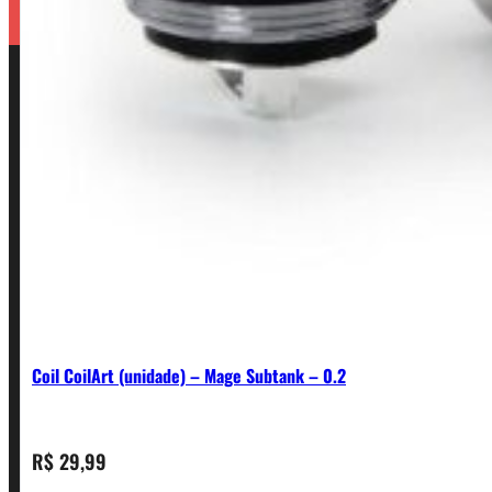
Coil CoilArt (unidade) – Mage Subtank – 0.2
R$
29,99
CONTATO