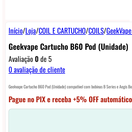
Início
/
Loja
/
COIL E CARTUCHO
/
COILS
/
GeekVape 
Geekvape Cartucho B60 Pod (Unidade)
Avaliação
0
de 5
0
avaliação de cliente
Geekvape Cartucho B60 Pod (Unidade) compatível com bobinas B Series e Aegis Boost
Pague no PIX e receba +5% OFF automático