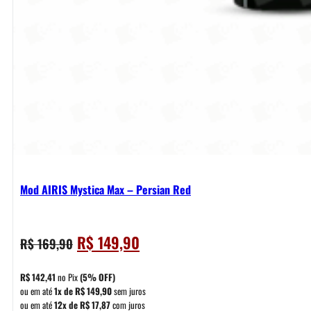
Mod AIRIS Mystica Max – Persian Red
O
O
R$
149,90
R$
169,90
preço
preço
original
atual
R$
142,41
no Pix
(5% OFF)
era:
é:
ou em até
1x de
R$
149,90
sem juros
ou em até
12x de
R$
17,87
com juros
R$ 169,90.
R$ 149,90.