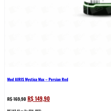
Mod AIRIS Mystica Max – Persian Red
O
O
R$
149,90
R$
169,90
preço
preço
original
atual
R$
142,41
no Pix
(5% OFF)