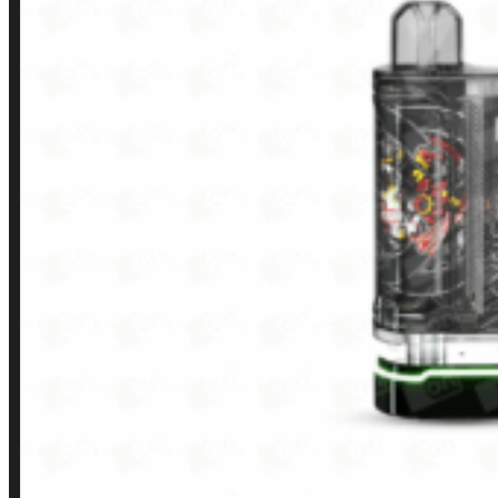
Contato
Minha conta
Finalização de compra
Loja
INSTITUCIONAL
Política de Privacidade
Política de Frete e Pagamento
Política de Garantia, Reembolso e Devolução
Termos de Uso