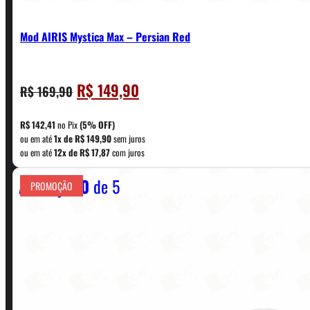
Mod AIRIS Mystica Max – Persian Red
O
O
R$
149,90
R$
169,90
CONTATO
preço
preço
original
atual
R$
142,41
no Pix
(5% OFF)
era:
é:
ou em até
1x de
R$
149,90
sem juros
WhatsApp: (11) 5229-0120
ou em até
12x de
R$
17,87
com juros
R$ 169,90.
R$ 149,90.
Avaliação
0
de 5
PROMOÇÃO
Horário:
Política de Horario e Fretes
LINKS RÁPIDOS