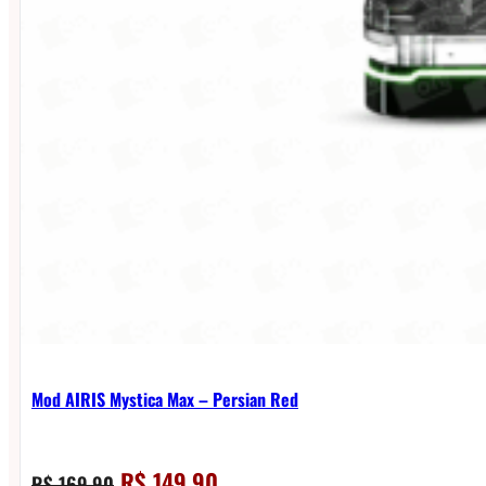
Mod AIRIS Mystica Max – Persian Red
O
O
R$
149,90
R$
169,90