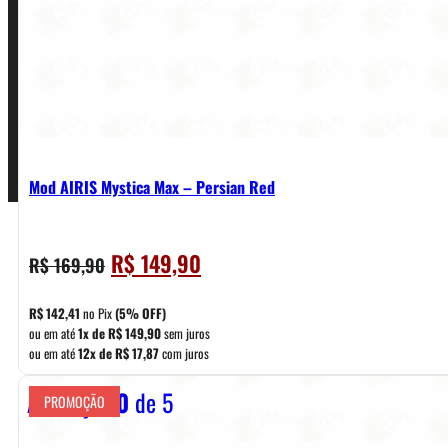
Pagamentos
Mod AIRIS Mystica Max – Persian Red
O
O
R$
149,90
R$
169,90
preço
preço
original
atual
R$
142,41
no Pix
(5% OFF)
era:
é:
ou em até
1x de
R$
149,90
sem juros
ou em até
12x de
R$
17,87
com juros
R$ 169,90.
R$ 149,90.
Avaliação
0
de 5
PROMOÇÃO