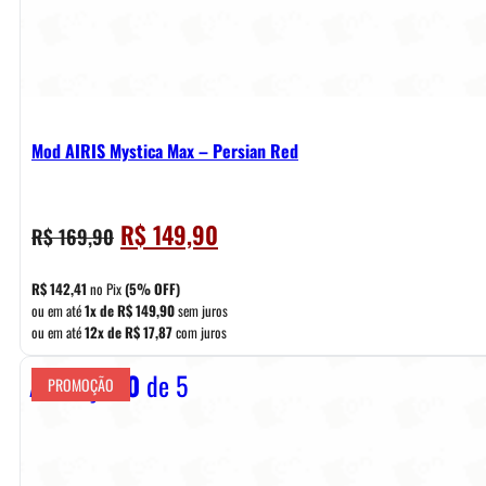
Mod AIRIS Mystica Max – Persian Red
O
O
R$
149,90
R$
169,90
preço
preço
original
atual
R$
142,41
no Pix
(5% OFF)
era:
é:
ou em até
1x de
R$
149,90
sem juros
ou em até
12x de
R$
17,87
com juros
R$ 169,90.
R$ 149,90.
Avaliação
0
de 5
PROMOÇÃO