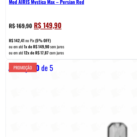
Mod AIRIS Mystica Max – Persian Red
O
O
R$
149,90
R$
169,90
preço
preço
original
atual
R$
142,41
no Pix
(5% OFF)
era:
é:
ou em até
1x de
R$
149,90
sem juros
ou em até
12x de
R$
17,87
com juros
R$ 169,90.
R$ 149,90.
Avaliação
0
de 5
PROMOÇÃO