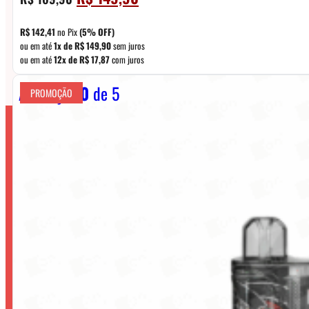
preço
preço
original
atual
R$
142,41
no Pix
(5% OFF)
era:
é:
ou em até
1x de
R$
149,90
sem juros
ou em até
12x de
R$
17,87
com juros
R$ 169,90.
R$ 149,90.
Avaliação
0
de 5
PROMOÇÃO