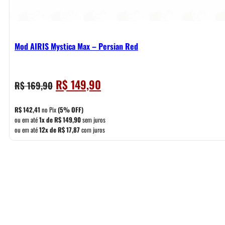
Mod AIRIS Mystica Max – Persian Red
O
O
R$
149,90
R$
169,90
preço
preço
original
atual
R$
142,41
no Pix
(5% OFF)
era:
é:
ou em até
1x de
R$
149,90
sem juros
ou em até
12x de
R$
17,87
com juros
R$ 169,90.
R$ 149,90.