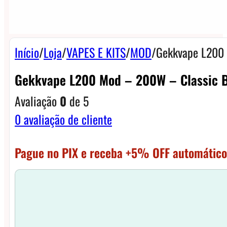
Início
/
Loja
/
VAPES E KITS
/
MOD
/
Gekkvape L200 
Gekkvape L200 Mod – 200W – Classic 
Avaliação
0
de 5
0
avaliação de cliente
Pague no PIX e receba +5% OFF automático