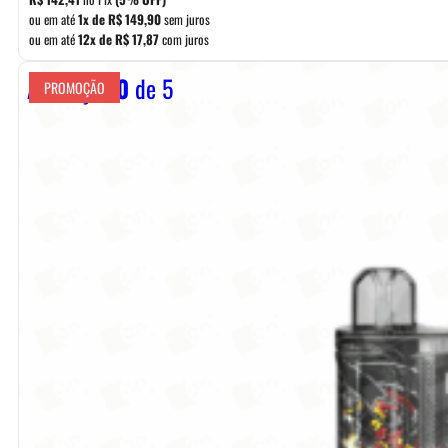
era:
é:
ou em até
1x de
R$
149,90
sem juros
ou em até
12x de
R$
17,87
com juros
R$ 169,90.
R$ 149,90.
Avaliação
0
de 5
PROMOÇÃO