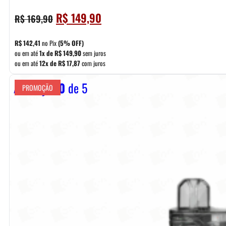
O
O
R$
149,90
R$
169,90
preço
preço
original
atual
R$
142,41
no Pix
(5% OFF)
era:
é:
ou em até
1x de
R$
149,90
sem juros
ou em até
12x de
R$
17,87
com juros
R$ 169,90.
R$ 149,90.
Avaliação
0
de 5
PROMOÇÃO