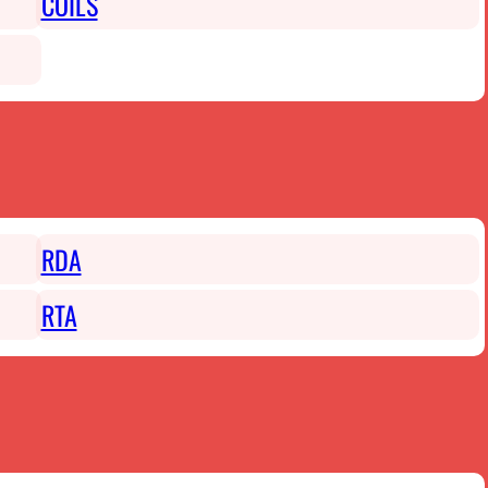
COILS
RDA
RTA