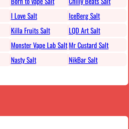
Born to vape Salt
Chilly Beats Salt
I Love Salt
IceBerg Salt
Killa Fruits Salt
LQD Art Salt
Monster Vape Lab Salt
Mr Custard Salt
Nasty Salt
NikBar Salt