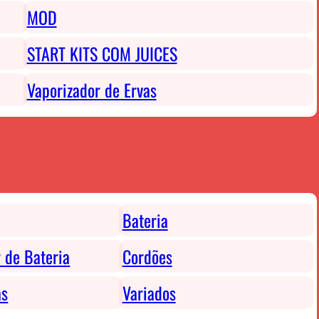
MOD
START KITS COM JUICES
Vaporizador de Ervas
Bateria
 de Bateria
Cordões
as
Variados