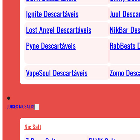
Ignite Descartáveis
Juul Desca
Lost Angel Descartáveis
NikBar Des
Pyne Descartáveis
RabBeats D
VapeSoul Descartáveis
Zomo Desca
JUICES NICSALTS
Nic Salt