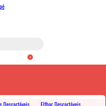
apé
0
ts Descartáveis
Elfbar Descartáveis