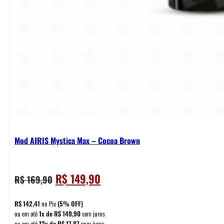
Mod AIRIS Mystica Max – Cocoa Brown
O
O
R$
149,90
R$
169,90
preço
preço
original
atual
R$
142,41
no Pix
(5% OFF)
era:
é:
ou em até
1x de
R$
149,90
sem juros
ou em até
12x de
R$
17,87
com juros