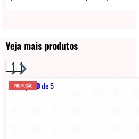
Veja mais produtos
Avaliação
0
de 5
PROMOÇÃO