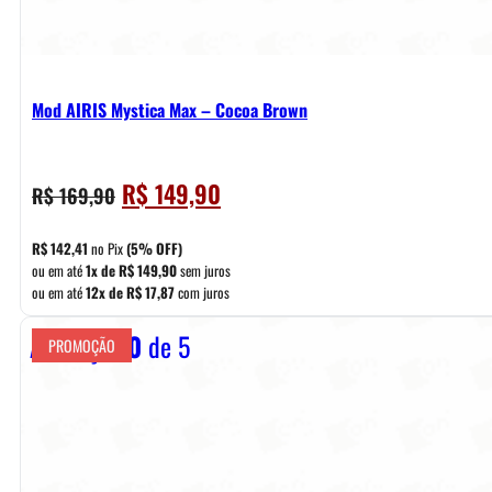
Mod AIRIS Mystica Max – Cocoa Brown
O
O
R$
149,90
R$
169,90
preço
preço
original
atual
R$
142,41
no Pix
(5% OFF)
era:
é:
ou em até
1x de
R$
149,90
sem juros
ou em até
12x de
R$
17,87
com juros
R$ 169,90.
R$ 149,90.
Avaliação
0
de 5
PROMOÇÃO