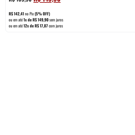
preço
preço
original
atual
R$
142,41
no Pix
(5% OFF)
era:
é:
ou em até
1x de
R$
149,90
sem juros
ou em até
12x de
R$
17,87
com juros
R$ 169,90.
R$ 149,90.