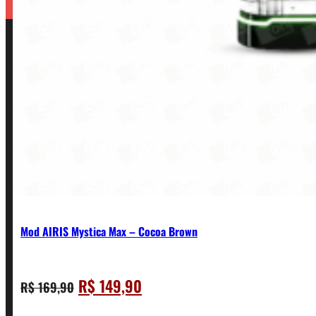
Mod AIRIS Mystica Max – Cocoa Brown
O
O
R$
149,90
R$
169,90
CONTATO
preço
preço