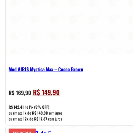
Mod AIRIS Mystica Max – Cocoa Brown
O
O
R$
149,90
R$
169,90
preço
preço
original
atual
R$
142,41
no Pix
(5% OFF)
era:
é:
ou em até
1x de
R$
149,90
sem juros
ou em até
12x de
R$
17,87
com juros
R$ 169,90.
R$ 149,90.