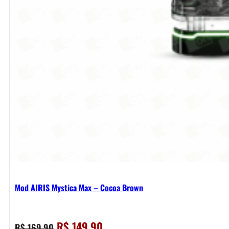
Mod AIRIS Mystica Max – Cocoa Brown
O
O
R$
149,90
R$
169,90