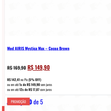
Mod AIRIS Mystica Max – Cocoa Brown
O
O
R$
149,90
R$
169,90
preço
preço
original
atual
R$
142,41
no Pix
(5% OFF)
era:
é:
ou em até
1x de
R$
149,90
sem juros
ou em até
12x de
R$
17,87
com juros
R$ 169,90.
R$ 149,90.
Avaliação
0
de 5
PROMOÇÃO