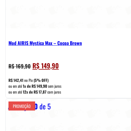
Mod AIRIS Mystica Max – Cocoa Brown
O
O
R$
149,90
R$
169,90
preço
preço
original
atual
R$
142,41
no Pix
(5% OFF)
era:
é:
ou em até
1x de
R$
149,90
sem juros
ou em até
12x de
R$
17,87
com juros
R$ 169,90.
R$ 149,90.
Avaliação
0
de 5
PROMOÇÃO