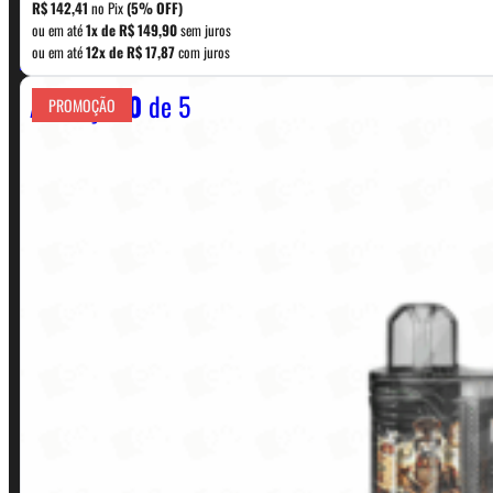
original
atual
R$
142,41
no Pix
(5% OFF)
era:
é:
ou em até
1x de
R$
149,90
sem juros
WhatsApp: (11) 5229-0120
ou em até
12x de
R$
17,87
com juros
R$ 169,90.
R$ 149,90.
Avaliação
0
de 5
PROMOÇÃO
Horário:
Política de Horario e Fretes
LINKS RÁPIDOS
Contato
Minha conta
Finalização de compra
Loja