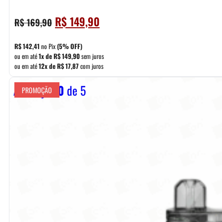
O
O
R$
149,90
R$
169,90
preço
preço
original
atual
R$
142,41
no Pix
(5% OFF)
era:
é:
ou em até
1x de
R$
149,90
sem juros
ou em até
12x de
R$
17,87
com juros
R$ 169,90.
R$ 149,90.
Avaliação
0
de 5
PROMOÇÃO