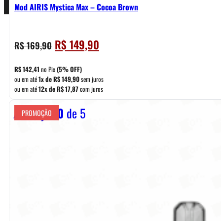
Mod AIRIS Mystica Max – Cocoa Brown
O
O
R$
149,90
R$
169,90
preço
preço
original
atual
R$
142,41
no Pix
(5% OFF)
era:
é:
ou em até
1x de
R$
149,90
sem juros
ou em até
12x de
R$
17,87
com juros
R$ 169,90.
R$ 149,90.
Avaliação
0
de 5
PROMOÇÃO