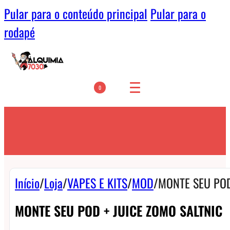
Pular para o conteúdo principal
Pular para o
rodapé
0
Início
/
Loja
/
VAPES E KITS
/
MOD
/
MONTE SEU POD
MONTE SEU POD + JUICE ZOMO SALTNIC