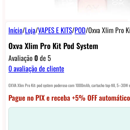
Início
/
Loja
/
VAPES E KITS
/
POD
/
Oxva Xlim Pro K
Oxva Xlim Pro Kit Pod System
Avaliação
0
de 5
0
avaliação de cliente
OXVA Xlim Pro Kit: pod system poderoso com 1000mAh, cartucho top-fill, 5–30W e
Pague no PIX e receba +5% OFF automático