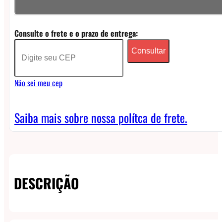
Pro
Kit
Consulte o frete e o prazo de entrega:
Pod
Consultar
System
quantidade
Não sei meu cep
Saiba mais sobre nossa polítca de frete.
DESCRIÇÃO