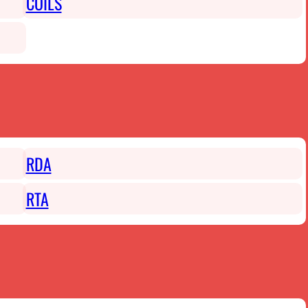
COILS
RDA
RTA