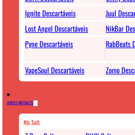
Ignite Descartáveis
Juul Desca
Lost Angel Descartáveis
NikBar Des
Pyne Descartáveis
RabBeats D
VapeSoul Descartáveis
Zomo Desca
JUICES NICSALTS
Nic Salt