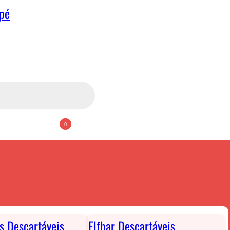
apé
0
ts Descartáveis
Elfbar Descartáveis