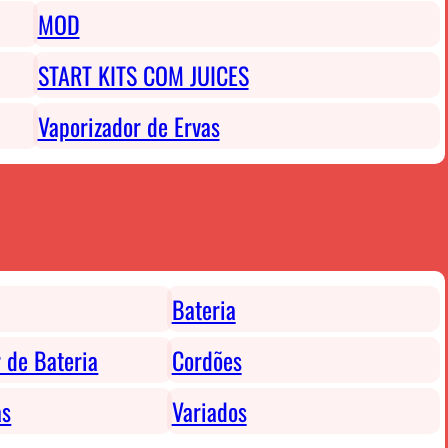
MOD
START KITS COM JUICES
Vaporizador de Ervas
Bateria
 de Bateria
Cordões
as
Variados