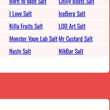
Born to vape Salt
Chilly Beats Salt
I Love Salt
IceBerg Salt
Killa Fruits Salt
LQD Art Salt
Monster Vape Lab Salt
Mr Custard Salt
Nasty Salt
NikBar Salt