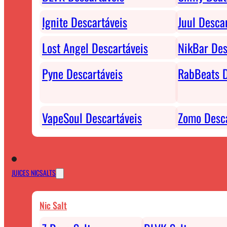
Ignite Descartáveis
Juul Desca
Lost Angel Descartáveis
NikBar Des
Pyne Descartáveis
RabBeats D
VapeSoul Descartáveis
Zomo Desca
JUICES NICSALTS
Nic Salt