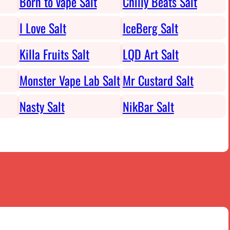
Born to vape Salt
Chilly Beats Salt
I Love Salt
IceBerg Salt
Killa Fruits Salt
LQD Art Salt
Monster Vape Lab Salt
Mr Custard Salt
Nasty Salt
NikBar Salt