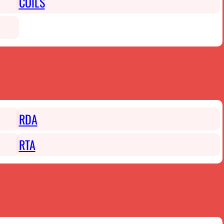
COILS
RDA
RTA