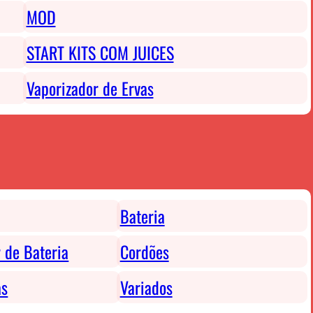
MOD
START KITS COM JUICES
Vaporizador de Ervas
Bateria
 de Bateria
Cordões
as
Variados