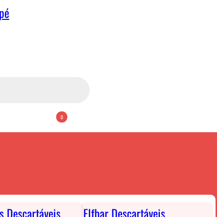
apé
0
ts Descartáveis
Elfbar Descartáveis