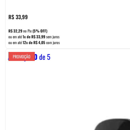
R$
33,99
R$
32,29
no Pix
(5% OFF)
ou em até
1x de
R$
33,99
sem juros
ou em até
12x de
R$
4,05
com juros
Avaliação
0
de 5
PROMOÇÃO