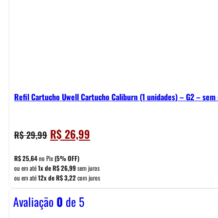
Refil Cartucho Uwell Cartucho Caliburn (1 unidades) – G2 – sem 
O
O
R$
26,99
R$
29,99
preço
preço
original
atual
R$
25,64
no Pix
(5% OFF)
era:
é:
ou em até
1x de
R$
26,99
sem juros
ou em até
12x de
R$
3,22
com juros
R$ 29,99.
R$ 26,99.
Avaliação
0
de 5