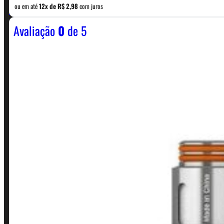
WhatsApp: (11) 5229-0120
ou em até
12x de
R$
2,98
com juros
Avaliação
0
de 5
Horário:
Política de Horario e Fretes
LINKS RÁPIDOS
Contato
Minha conta
Finalização de compra
Loja