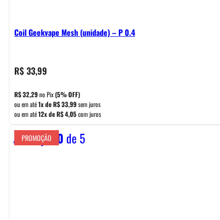
Coil Geekvape Mesh (unidade) – P 0.4
R$
33,99
R$
32,29
no Pix
(5% OFF)
ou em até
1x de
R$
33,99
sem juros
ou em até
12x de
R$
4,05
com juros
Avaliação
0
de 5
PROMOÇÃO