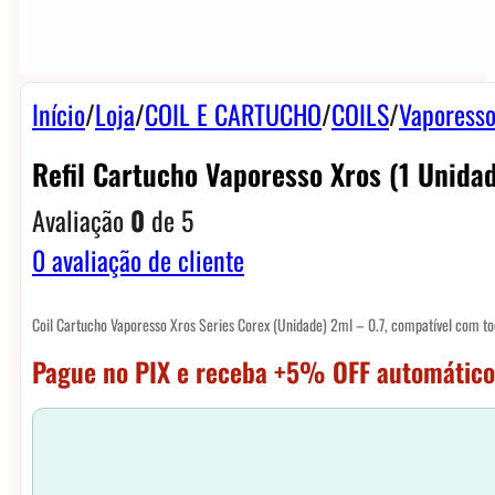
Início
/
Loja
/
COIL E CARTUCHO
/
COILS
/
Vaporesso
Refil Cartucho Vaporesso Xros (1 Unidad
Avaliação
0
de 5
0
avaliação de cliente
Coil Cartucho Vaporesso Xros Series Corex (Unidade) 2ml – 0.7, compatível com tod
Pague no PIX e receba +5% OFF automático