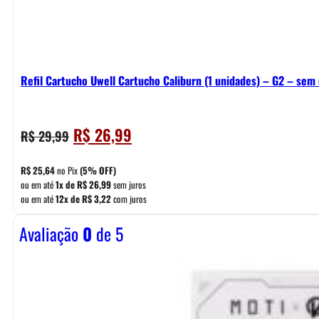
Refil Cartucho Uwell Cartucho Caliburn (1 unidades) – G2 – sem 
O
O
R$
26,99
R$
29,99
preço
preço
original
atual
R$
25,64
no Pix
(5% OFF)
era:
é:
ou em até
1x de
R$
26,99
sem juros
ou em até
12x de
R$
3,22
com juros
R$ 29,99.
R$ 26,99.
Avaliação
0
de 5