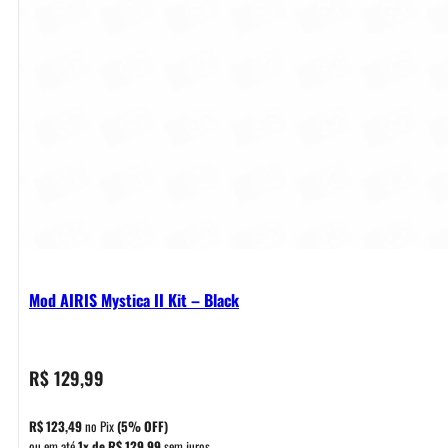
Mod AIRIS Mystica II Kit – Black
R$
129,99
R$
123,49
no Pix
(5% OFF)
ou em até
1x de
R$
129,99
sem juros