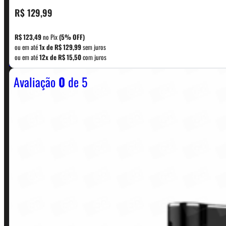
R$
129,99
CONTATO
R$
123,49
no Pix
(5% OFF)
ou em até
1x de
R$
129,99
sem juros
WhatsApp: (11) 5229-0120
ou em até
12x de
R$
15,50
com juros
Avaliação
0
de 5
Horário:
Política de Horario e Fretes
LINKS RÁPIDOS
Contato
Minha conta