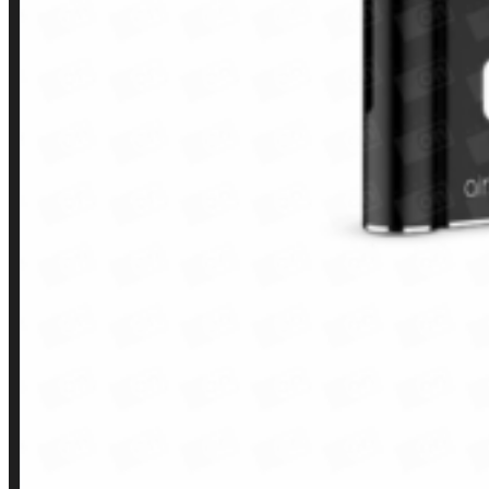
Finalização de compra
Loja
INSTITUCIONAL
Política de Privacidade
Política de Frete e Pagamento
Política de Garantia, Reembolso e Devolução
Termos de Uso