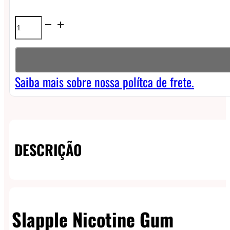
Slapple
Nicotine
Gum
quantidade
Saiba mais sobre nossa polítca de frete.
DESCRIÇÃO
Slapple Nicotine Gum