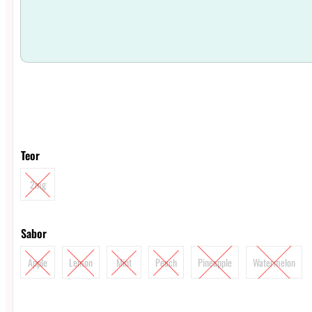
Teor
2mg
Sabor
Apple
Lemon
Mint
Peach
Pineapple
Watermelon