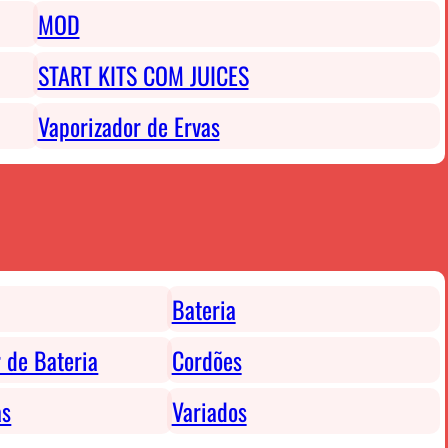
MOD
START KITS COM JUICES
Vaporizador de Ervas
Bateria
 de Bateria
Cordões
as
Variados