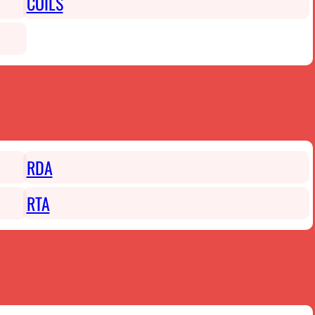
COILS
RDA
RTA