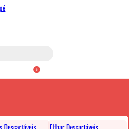
apé
0
ts Descartáveis
Elfbar Descartáveis