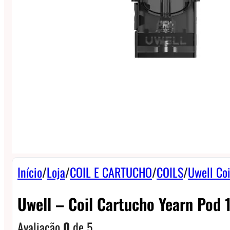
Início
/
Loja
/
COIL E CARTUCHO
/
COILS
/
Uwell Coi
Uwell – Coil Cartucho Yearn Pod 
Avaliação
0
de 5