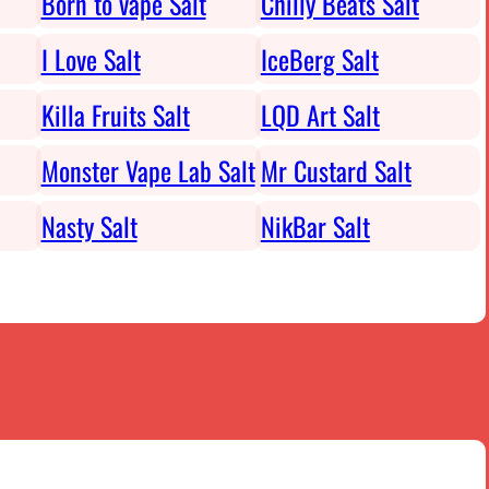
Born to vape Salt
Chilly Beats Salt
I Love Salt
IceBerg Salt
Killa Fruits Salt
LQD Art Salt
Monster Vape Lab Salt
Mr Custard Salt
Nasty Salt
NikBar Salt