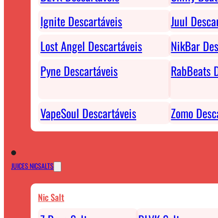
Ignite Descartáveis
Juul Desca
Lost Angel Descartáveis
NikBar Des
Pyne Descartáveis
RabBeats D
VapeSoul Descartáveis
Zomo Desca
JUICES NICSALTS
Nic Salt