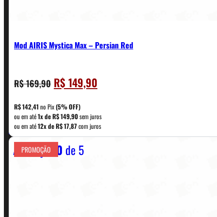
Mod AIRIS Mystica Max – Persian Red
O
O
R$
149,90
R$
169,90
CONTATO
preço
preço
original
atual
R$
142,41
no Pix
(5% OFF)
era:
é:
ou em até
1x de
R$
149,90
sem juros
WhatsApp: (11) 5229-0120
ou em até
12x de
R$
17,87
com juros
R$ 169,90.
R$ 149,90.
Avaliação
0
de 5
PROMOÇÃO
Horário:
Política de Horario e Fretes