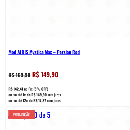
Mod AIRIS Mystica Max – Persian Red
O
O
R$
149,90
R$
169,90
preço
preço
original
atual
R$
142,41
no Pix
(5% OFF)
era:
é:
ou em até
1x de
R$
149,90
sem juros
ou em até
12x de
R$
17,87
com juros
R$ 169,90.
R$ 149,90.
Avaliação
0
de 5
PROMOÇÃO