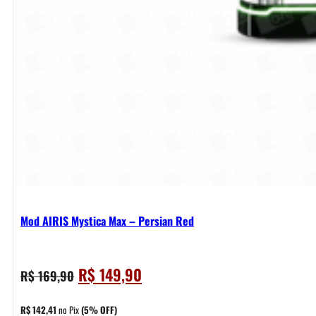
Mod AIRIS Mystica Max – Persian Red
O
O
R$
149,90
R$
169,90
preço
preço
original
atual
R$
142,41
no Pix
(5% OFF)