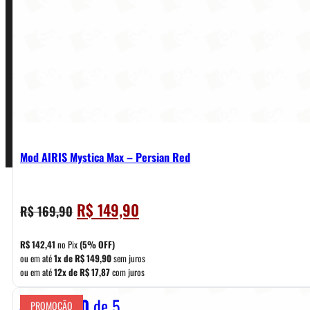
Política de Garantia, Reembolso e Devolução
Termos de Uso
Pagamentos
Mod AIRIS Mystica Max – Persian Red
O
O
R$
149,90
R$
169,90
preço
preço
original
atual
R$
142,41
no Pix
(5% OFF)
era:
é:
ou em até
1x de
R$
149,90
sem juros
ou em até
12x de
R$
17,87
com juros
R$ 169,90.
R$ 149,90.
Avaliação
0
de 5
PROMOÇÃO