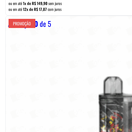
era:
é:
ou em até
1x de
R$
149,90
sem juros
ou em até
12x de
R$
17,87
com juros
R$ 169,90.
R$ 149,90.
Avaliação
0
de 5
PROMOÇÃO