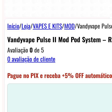
Início
/
Loja
/
VAPES E KITS
/
MOD
/
Vandyvape Puls
Vandyvape Pulse II Mod Pod System – 
Avaliação
0
de 5
0
avaliação de cliente
Pague no PIX e receba +5% OFF automático