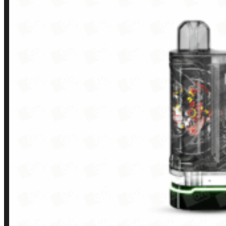
LINKS RÁPIDOS
Contato
Minha conta
Finalização de compra
Loja
INSTITUCIONAL
Política de Privacidade
Política de Frete e Pagamento