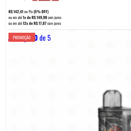
preço
preço
original
atual
R$
142,41
no Pix
(5% OFF)
era:
é:
ou em até
1x de
R$
149,90
sem juros
ou em até
12x de
R$
17,87
com juros
R$ 169,90.
R$ 149,90.
Avaliação
0
de 5
PROMOÇÃO