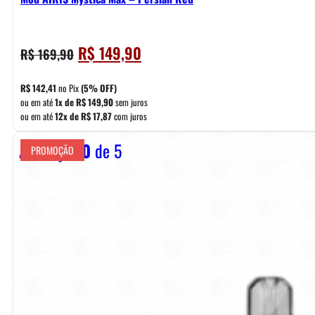
O
O
R$
149,90
R$
169,90
preço
preço
original
atual
R$
142,41
no Pix
(5% OFF)
era:
é:
ou em até
1x de
R$
149,90
sem juros
ou em até
12x de
R$
17,87
com juros
R$ 169,90.
R$ 149,90.
Avaliação
0
de 5
PROMOÇÃO