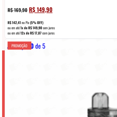
O
O
R$
149,90
R$
169,90
preço
preço
original
atual
R$
142,41
no Pix
(5% OFF)
era:
é:
ou em até
1x de
R$
149,90
sem juros
ou em até
12x de
R$
17,87
com juros
R$ 169,90.
R$ 149,90.
Avaliação
0
de 5
PROMOÇÃO