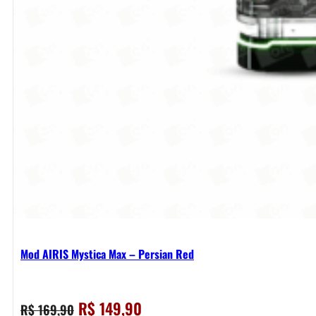
Mod AIRIS Mystica Max – Persian Red
O
O
R$
149,90
R$
169,90