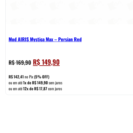
Mod AIRIS Mystica Max – Persian Red
O
O
R$
149,90
R$
169,90
preço
preço
original
atual
R$
142,41
no Pix
(5% OFF)
era:
é:
ou em até
1x de
R$
149,90
sem juros
ou em até
12x de
R$
17,87
com juros
R$ 169,90.
R$ 149,90.