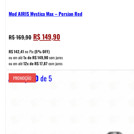
Mod AIRIS Mystica Max – Persian Red
O
O
R$
149,90
R$
169,90
preço
preço
original
atual
R$
142,41
no Pix
(5% OFF)
era:
é:
ou em até
1x de
R$
149,90
sem juros
ou em até
12x de
R$
17,87
com juros
R$ 169,90.
R$ 149,90.
Avaliação
0
de 5
PROMOÇÃO