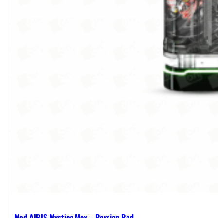
Mod AIRIS Mystica Max – Persian Red