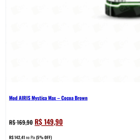
Mod AIRIS Mystica Max – Cocoa Brown
O
O
R$
149,90
R$
169,90
preço
preço
original
atual
R$
142,41
no Pix
(5% OFF)