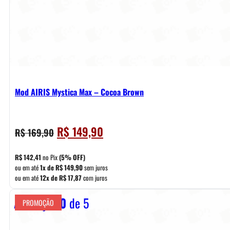
Mod AIRIS Mystica Max – Cocoa Brown
O
O
R$
149,90
R$
169,90
preço
preço
original
atual
R$
142,41
no Pix
(5% OFF)
era:
é:
ou em até
1x de
R$
149,90
sem juros
ou em até
12x de
R$
17,87
com juros
R$ 169,90.
R$ 149,90.
Avaliação
0
de 5
PROMOÇÃO