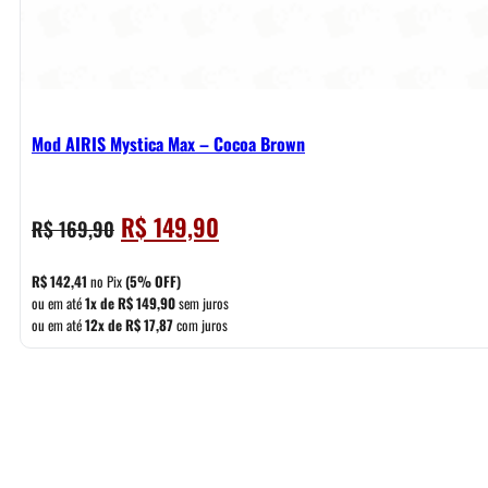
Mod AIRIS Mystica Max – Cocoa Brown
O
O
R$
149,90
R$
169,90
preço
preço
original
atual
R$
142,41
no Pix
(5% OFF)
era:
é:
ou em até
1x de
R$
149,90
sem juros
ou em até
12x de
R$
17,87
com juros
R$ 169,90.
R$ 149,90.