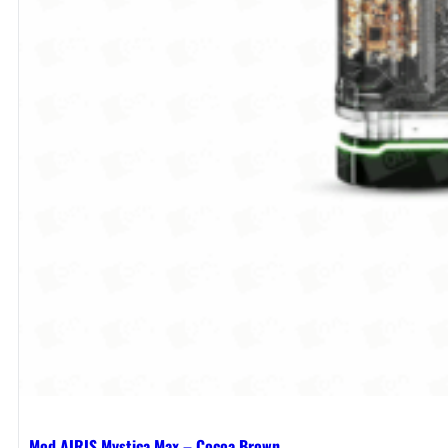
Mod AIRIS Mystica Max – Cocoa Brown