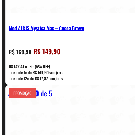
Mod AIRIS Mystica Max – Cocoa Brown
O
O
R$
149,90
R$
169,90
CONTATO
preço
preço
original
atual
R$
142,41
no Pix
(5% OFF)
era:
é:
ou em até
1x de
R$
149,90
sem juros
WhatsApp: (11) 5229-0120
ou em até
12x de
R$
17,87
com juros
R$ 169,90.
R$ 149,90.
Avaliação
0
de 5
PROMOÇÃO
Horário:
Política de Horario e Fretes