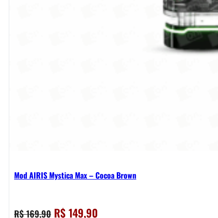
Mod AIRIS Mystica Max – Cocoa Brown
O
O
R$
149,90
R$
169,90