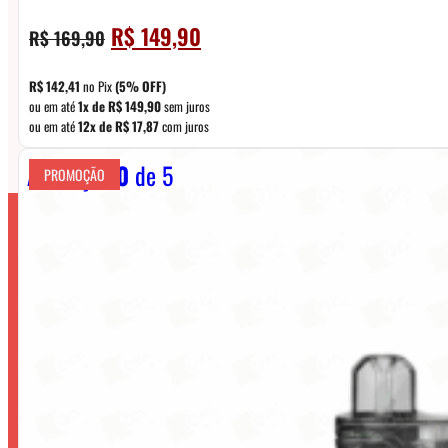
O
O
R$
149,90
R$
169,90
preço
preço
original
atual
R$
142,41
no Pix
(5% OFF)
era:
é:
ou em até
1x de
R$
149,90
sem juros
ou em até
12x de
R$
17,87
com juros
R$ 169,90.
R$ 149,90.
Avaliação
0
de 5
PROMOÇÃO