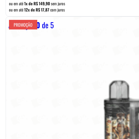
era:
é:
ou em até
1x de
R$
149,90
sem juros
ou em até
12x de
R$
17,87
com juros
R$ 169,90.
R$ 149,90.
Avaliação
0
de 5
PROMOÇÃO