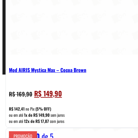
Política de Garantia, Reembolso e Devolução
Termos de Uso
Pagamentos
Mod AIRIS Mystica Max – Cocoa Brown
O
O
R$
149,90
R$
169,90
preço
preço
original
atual
R$
142,41
no Pix
(5% OFF)
era:
é:
ou em até
1x de
R$
149,90
sem juros
ou em até
12x de
R$
17,87
com juros
R$ 169,90.
R$ 149,90.
Avaliação
0
de 5
PROMOÇÃO