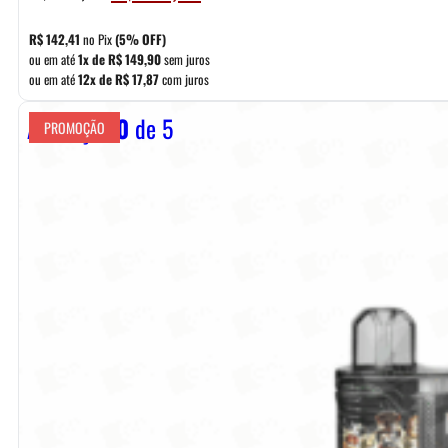
preço
preço
original
atual
R$
142,41
no Pix
(5% OFF)
era:
é:
ou em até
1x de
R$
149,90
sem juros
ou em até
12x de
R$
17,87
com juros
R$ 169,90.
R$ 149,90.
Avaliação
0
de 5
PROMOÇÃO