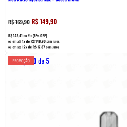
O
O
R$
149,90
R$
169,90
preço
preço
original
atual
R$
142,41
no Pix
(5% OFF)
era:
é:
ou em até
1x de
R$
149,90
sem juros
ou em até
12x de
R$
17,87
com juros
R$ 169,90.
R$ 149,90.
Avaliação
0
de 5
PROMOÇÃO