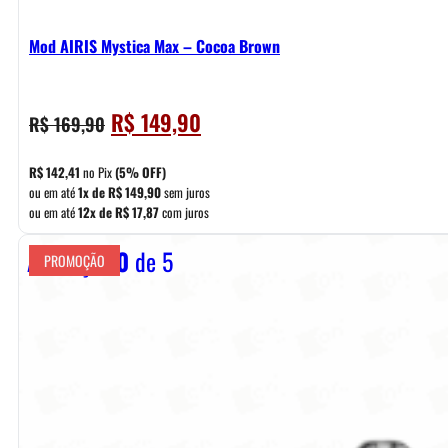
Mod AIRIS Mystica Max – Cocoa Brown
O
O
R$
149,90
R$
169,90
preço
preço
original
atual
R$
142,41
no Pix
(5% OFF)
era:
é:
ou em até
1x de
R$
149,90
sem juros
ou em até
12x de
R$
17,87
com juros
R$ 169,90.
R$ 149,90.
Avaliação
0
de 5
PROMOÇÃO