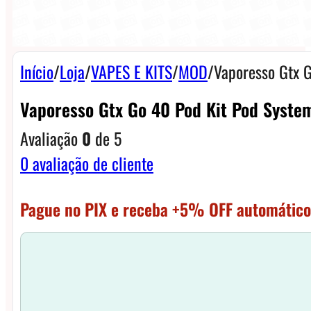
Início
/
Loja
/
VAPES E KITS
/
MOD
/
Vaporesso Gtx 
Vaporesso Gtx Go 40 Pod Kit Pod Syste
Avaliação
0
de 5
0
avaliação de cliente
Pague no PIX e receba +5% OFF automático