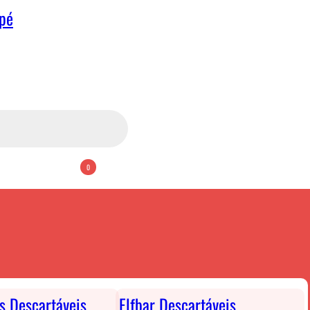
apé
0
ts Descartáveis
Elfbar Descartáveis