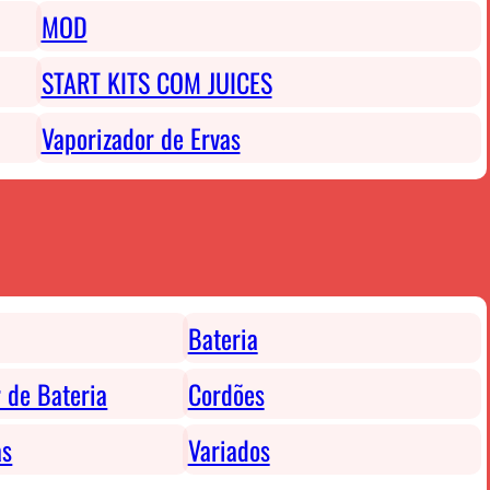
MOD
START KITS COM JUICES
Vaporizador de Ervas
Bateria
 de Bateria
Cordões
as
Variados