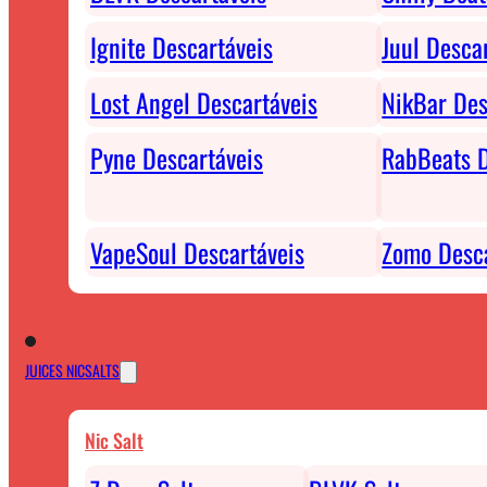
Ignite Descartáveis
Juul Desca
Lost Angel Descartáveis
NikBar Des
Pyne Descartáveis
RabBeats D
VapeSoul Descartáveis
Zomo Desca
JUICES NICSALTS
Nic Salt