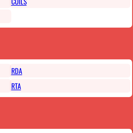
COILS
RDA
RTA