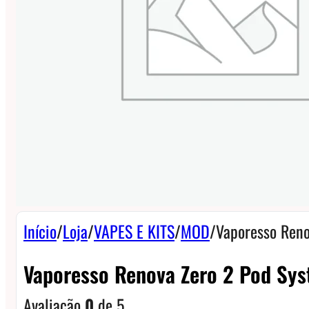
Início
/
Loja
/
VAPES E KITS
/
MOD
/
Vaporesso Reno
Vaporesso Renova Zero 2 Pod Sys
Avaliação
0
de 5