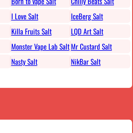
Born to vape Salt
Chilly Beats Salt
I Love Salt
IceBerg Salt
Killa Fruits Salt
LQD Art Salt
Monster Vape Lab Salt
Mr Custard Salt
Nasty Salt
NikBar Salt