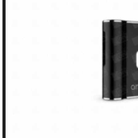
Contato
Minha conta
Finalização de compra
Loja
INSTITUCIONAL
Política de Privacidade
Política de Frete e Pagamento
Política de Garantia, Reembolso e Devolução