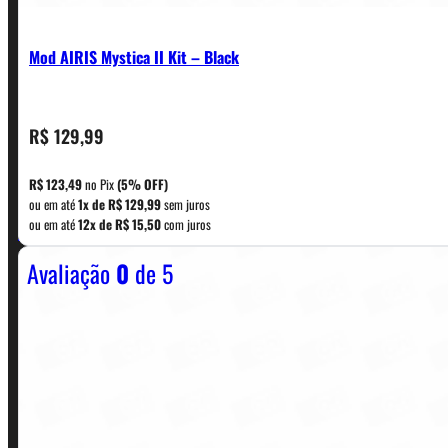
Mod AIRIS Mystica II Kit – Black
R$
129,99
CONTATO
R$
123,49
no Pix
(5% OFF)
ou em até
1x de
R$
129,99
sem juros
WhatsApp: (11) 5229-0120
ou em até
12x de
R$
15,50
com juros
Avaliação
0
de 5
Horário:
Política de Horario e Fretes
LINKS RÁPIDOS