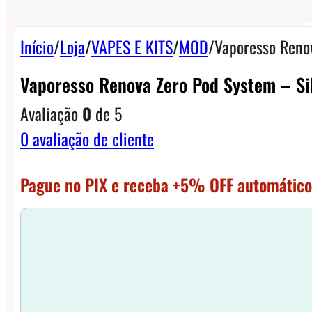
Início
/
Loja
/
VAPES E KITS
/
MOD
/
Vaporesso Renov
Vaporesso Renova Zero Pod System – Si
Avaliação
0
de 5
0
avaliação de cliente
Pague no PIX e receba +5% OFF automático