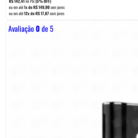
R$
142,41
no Pix
(5% OFF)
era:
é:
ou em até
1x de
R$
149,90
sem juros
ou em até
12x de
R$
17,87
com juros
R$ 169,90.
R$ 149,90.
Avaliação
0
de 5