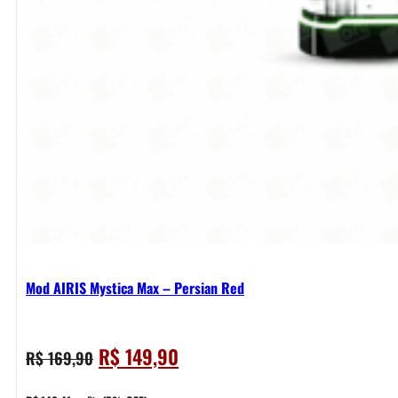
Mod AIRIS Mystica Max – Persian Red
O
O
R$
149,90
R$
169,90
preço
preço
original
atual