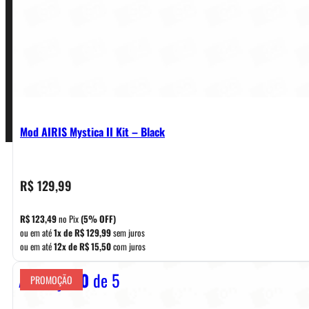
Termos de Uso
Pagamentos
Mod AIRIS Mystica II Kit – Black
R$
129,99
R$
123,49
no Pix
(5% OFF)
ou em até
1x de
R$
129,99
sem juros
ou em até
12x de
R$
15,50
com juros
Avaliação
0
de 5
PROMOÇÃO