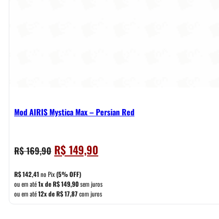
Mod AIRIS Mystica Max – Persian Red
O
O
R$
149,90
R$
169,90
preço
preço
original
atual
R$
142,41
no Pix
(5% OFF)
era:
é:
ou em até
1x de
R$
149,90
sem juros
ou em até
12x de
R$
17,87
com juros
R$ 169,90.
R$ 149,90.