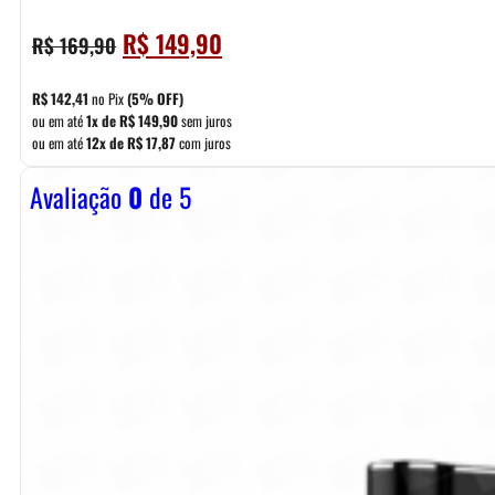
O
O
R$
149,90
R$
169,90
preço
preço
original
atual
R$
142,41
no Pix
(5% OFF)
era:
é:
ou em até
1x de
R$
149,90
sem juros
ou em até
12x de
R$
17,87
com juros
R$ 169,90.
R$ 149,90.
Avaliação
0
de 5