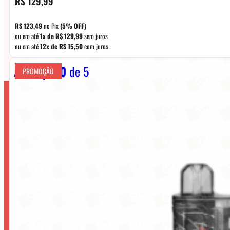
R$
129,99
R$
123,49
no Pix
(5% OFF)
ou em até
1x de
R$
129,99
sem juros
ou em até
12x de
R$
15,50
com juros
Avaliação
0
de 5
PROMOÇÃO