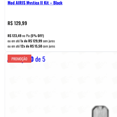
Mod AIRIS Mystica II Kit – Black
R$
129,99
R$
123,49
no Pix
(5% OFF)
ou em até
1x de
R$
129,99
sem juros
ou em até
12x de
R$
15,50
com juros
Avaliação
0
de 5
PROMOÇÃO