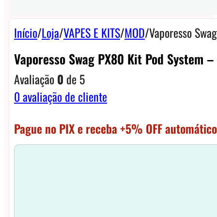
Início
/
Loja
/
VAPES E KITS
/
MOD
/
Vaporesso Swag
Vaporesso Swag PX80 Kit Pod System –
Avaliação
0
de 5
0
avaliação de cliente
Pague no PIX e receba +5% OFF automático