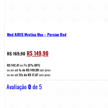
Mod AIRIS Mystica Max – Persian Red
O
O
R$
149,90
R$
169,90
preço
preço
original
atual
R$
142,41
no Pix
(5% OFF)
era:
é:
ou em até
1x de
R$
149,90
sem juros
ou em até
12x de
R$
17,87
com juros
R$ 169,90.
R$ 149,90.
Avaliação
0
de 5