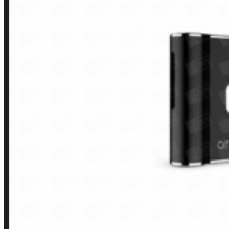
Contato
Minha conta
Finalização de compra
Loja
INSTITUCIONAL
Política de Privacidade
Política de Frete e Pagamento
Política de Garantia, Reembolso e Devolução