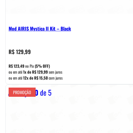
Mod AIRIS Mystica II Kit – Black
R$
129,99
R$
123,49
no Pix
(5% OFF)
ou em até
1x de
R$
129,99
sem juros
ou em até
12x de
R$
15,50
com juros
Avaliação
0
de 5
PROMOÇÃO