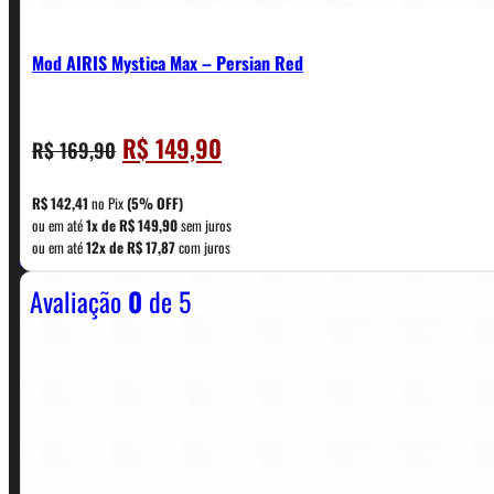
Mod AIRIS Mystica Max – Persian Red
O
O
R$
149,90
R$
169,90
CONTATO
preço
preço
original
atual
R$
142,41
no Pix
(5% OFF)
era:
é:
ou em até
1x de
R$
149,90
sem juros
WhatsApp: (11) 5229-0120
ou em até
12x de
R$
17,87
com juros
R$ 169,90.
R$ 149,90.
Avaliação
0
de 5
Horário:
Política de Horario e Fretes
LINKS RÁPIDOS