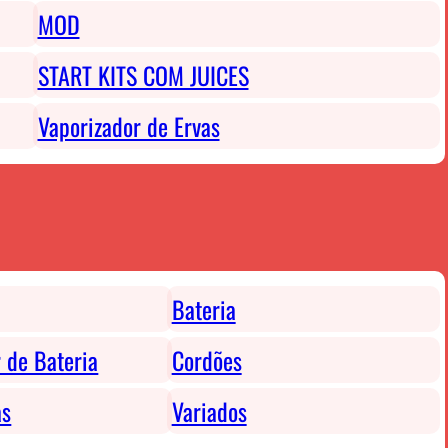
MOD
START KITS COM JUICES
Vaporizador de Ervas
Bateria
 de Bateria
Cordões
as
Variados