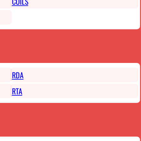
COILS
RDA
RTA