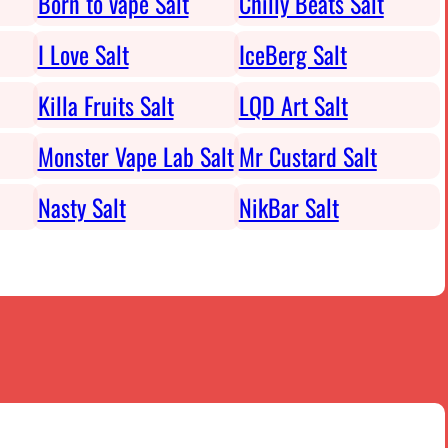
Born to vape Salt
Chilly Beats Salt
I Love Salt
IceBerg Salt
Killa Fruits Salt
LQD Art Salt
Monster Vape Lab Salt
Mr Custard Salt
Nasty Salt
NikBar Salt