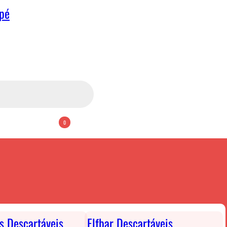
apé
0
ts Descartáveis
Elfbar Descartáveis