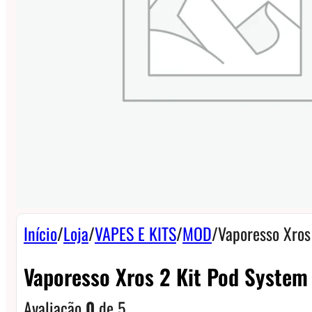
Início
/
Loja
/
VAPES E KITS
/
MOD
/
Vaporesso Xros
Vaporesso Xros 2 Kit Pod System
Avaliação
0
de 5