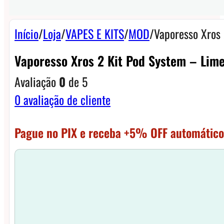
Início
/
Loja
/
VAPES E KITS
/
MOD
/
Vaporesso Xros
Vaporesso Xros 2 Kit Pod System – Lim
Avaliação
0
de 5
0
avaliação de cliente
Pague no PIX e receba +5% OFF automático