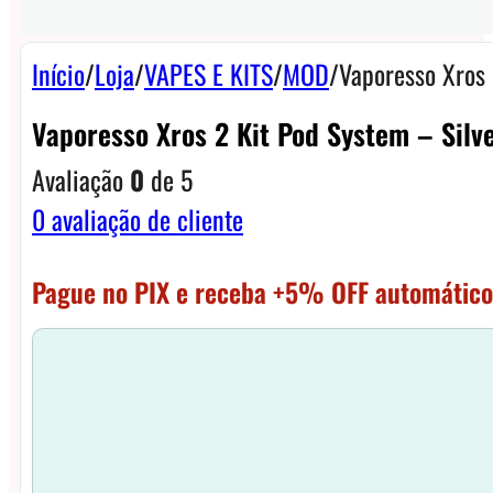
Início
/
Loja
/
VAPES E KITS
/
MOD
/
Vaporesso Xros 
Vaporesso Xros 2 Kit Pod System – Silv
Avaliação
0
de 5
0
avaliação de cliente
Pague no PIX e receba +5% OFF automático