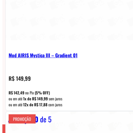
Mod AIRIS Mystica III – Gradient 01
R$
149,99
R$
142,49
no Pix
(5% OFF)
ou em até
1x de
R$
149,99
sem juros
ou em até
12x de
R$
17,88
com juros
Avaliação
0
de 5
PROMOÇÃO