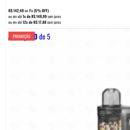
R$
142,49
no Pix
(5% OFF)
ou em até
1x de
R$
149,99
sem juros
ou em até
12x de
R$
17,88
com juros
Avaliação
0
de 5
PROMOÇÃO