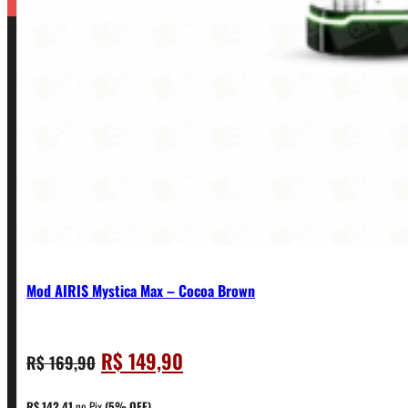
Mod AIRIS Mystica Max – Cocoa Brown
O
O
R$
149,90
R$
169,90
CONTATO
preço
preço
original
atual
R$
142,41
no Pix
(5% OFF)