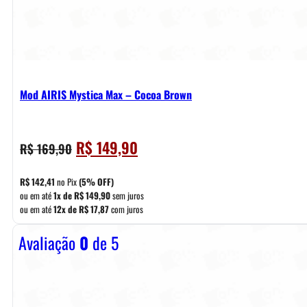
Mod AIRIS Mystica Max – Cocoa Brown
O
O
R$
149,90
R$
169,90
preço
preço
original
atual
R$
142,41
no Pix
(5% OFF)
era:
é:
ou em até
1x de
R$
149,90
sem juros
ou em até
12x de
R$
17,87
com juros
R$ 169,90.
R$ 149,90.
Avaliação
0
de 5