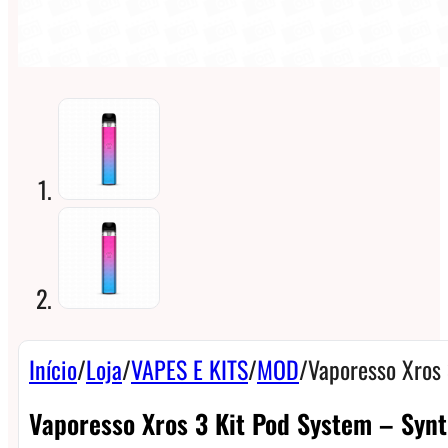
Início
/
Loja
/
VAPES E KITS
/
MOD
/
Vaporesso Xros
Vaporesso Xros 3 Kit Pod System – Syn