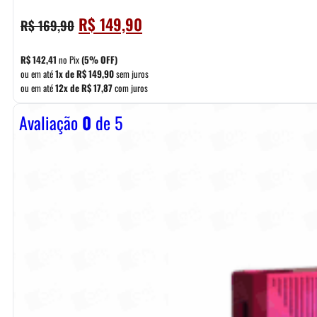
O
O
R$
149,90
R$
169,90
preço
preço
original
atual
R$
142,41
no Pix
(5% OFF)
era:
é:
ou em até
1x de
R$
149,90
sem juros
ou em até
12x de
R$
17,87
com juros
R$ 169,90.
R$ 149,90.
Avaliação
0
de 5