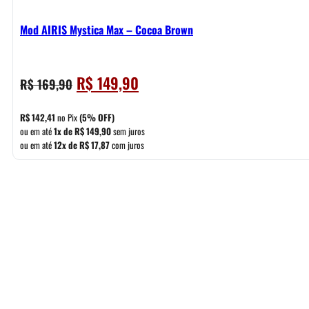
Mod AIRIS Mystica Max – Cocoa Brown
O
O
R$
149,90
R$
169,90
preço
preço
original
atual
R$
142,41
no Pix
(5% OFF)
era:
é:
ou em até
1x de
R$
149,90
sem juros
ou em até
12x de
R$
17,87
com juros
R$ 169,90.
R$ 149,90.