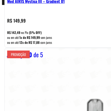
Mod AIRIS Mystica III – Gradient 01
R$
149,99
R$
142,49
no Pix
(5% OFF)
ou em até
1x de
R$
149,99
sem juros
ou em até
12x de
R$
17,88
com juros
Avaliação
0
de 5
PROMOÇÃO