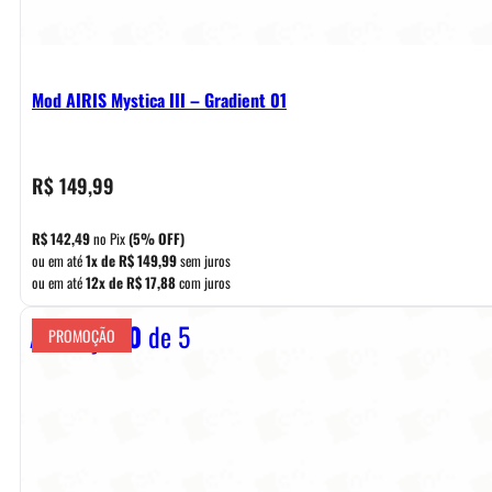
Mod AIRIS Mystica III – Gradient 01
R$
149,99
R$
142,49
no Pix
(5% OFF)
ou em até
1x de
R$
149,99
sem juros
ou em até
12x de
R$
17,88
com juros
Avaliação
0
de 5
PROMOÇÃO