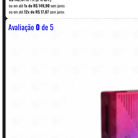
era:
é:
ou em até
1x de
R$
149,90
sem juros
WhatsApp: (11) 5229-0120
ou em até
12x de
R$
17,87
com juros
R$ 169,90.
R$ 149,90.
Avaliação
0
de 5
Horário:
Política de Horario e Fretes
LINKS RÁPIDOS
Contato
Minha conta
Finalização de compra
Loja