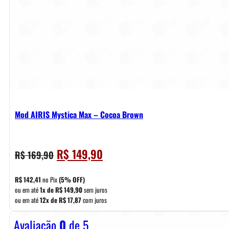
Mod AIRIS Mystica Max – Cocoa Brown
O
O
R$
149,90
R$
169,90
preço
preço
original
atual
R$
142,41
no Pix
(5% OFF)
era:
é:
ou em até
1x de
R$
149,90
sem juros
ou em até
12x de
R$
17,87
com juros
R$ 169,90.
R$ 149,90.
Avaliação
0
de 5