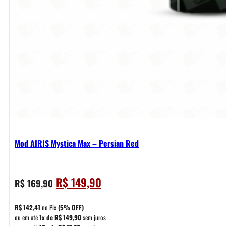
Mod AIRIS Mystica Max – Persian Red
O
O
R$
149,90
R$
169,90
preço
preço
original
atual
R$
142,41
no Pix
(5% OFF)
era:
é:
ou em até
1x de
R$
149,90
sem juros