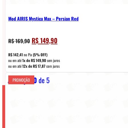
Mod AIRIS Mystica Max – Persian Red
O
O
R$
149,90
R$
169,90
preço
preço
original
atual
R$
142,41
no Pix
(5% OFF)
era:
é:
ou em até
1x de
R$
149,90
sem juros
ou em até
12x de
R$
17,87
com juros
R$ 169,90.
R$ 149,90.
Avaliação
0
de 5
PROMOÇÃO