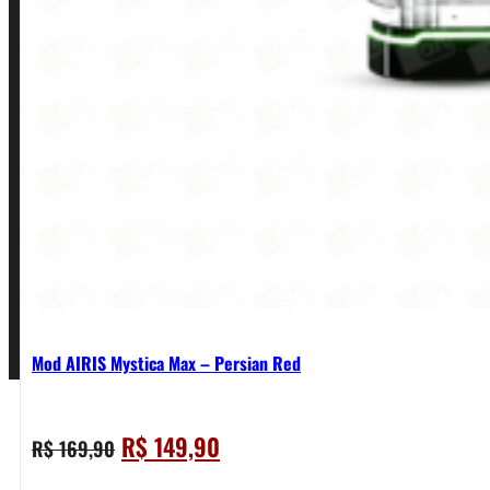
Política de Privacidade
Política de Frete e Pagamento
Política de Garantia, Reembolso e Devolução
Termos de Uso
Pagamentos
Mod AIRIS Mystica Max – Persian Red
O
O
R$
149,90
R$
169,90
preço
preço