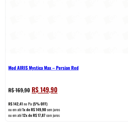
Mod AIRIS Mystica Max – Persian Red
O
O
R$
149,90
R$
169,90
preço
preço
original
atual
R$
142,41
no Pix
(5% OFF)
era:
é:
ou em até
1x de
R$
149,90
sem juros
ou em até
12x de
R$
17,87
com juros
R$ 169,90.
R$ 149,90.