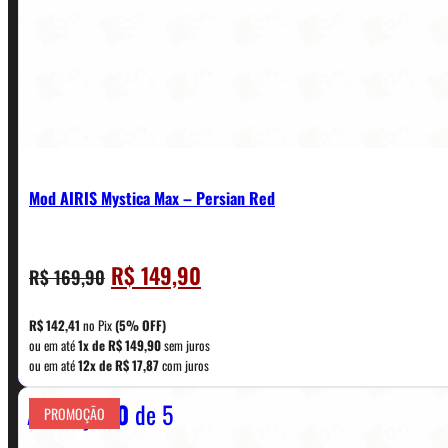
Mod AIRIS Mystica Max – Persian Red
O
O
R$
149,90
R$
169,90
CONTATO
preço
preço
original
atual
R$
142,41
no Pix
(5% OFF)
era:
é:
ou em até
1x de
R$
149,90
sem juros
WhatsApp: (11) 5229-0120
ou em até
12x de
R$
17,87
com juros
R$ 169,90.
R$ 149,90.
Avaliação
0
de 5
PROMOÇÃO