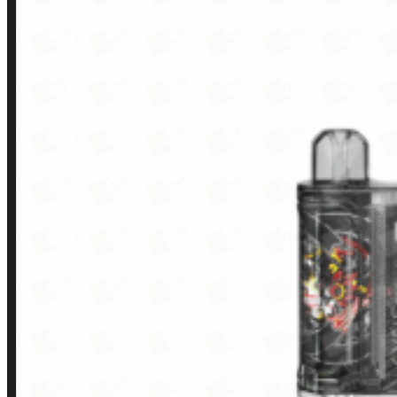
Horário:
Política de Horario e Fretes
LINKS RÁPIDOS
Contato
Minha conta
Finalização de compra
Loja
INSTITUCIONAL