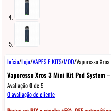
Início
/
Loja
/
VAPES E KITS
/
MOD
/
Vaporesso Xros 
Vaporesso Xros 3 Mini Kit Pod System –
Avaliação
0
de 5
0
avaliação de cliente
Pague no PIX e receba +5% OFF automático