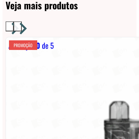
Veja mais produtos
Avaliação
0
de 5
PROMOÇÃO