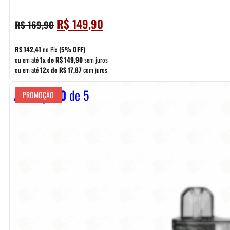
O
O
R$
149,90
R$
169,90
preço
preço
original
atual
R$
142,41
no Pix
(5% OFF)
era:
é:
ou em até
1x de
R$
149,90
sem juros
ou em até
12x de
R$
17,87
com juros
R$ 169,90.
R$ 149,90.
Avaliação
0
de 5
PROMOÇÃO