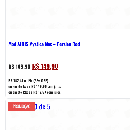
Mod AIRIS Mystica Max – Persian Red
O
O
R$
149,90
R$
169,90
preço
preço
original
atual
R$
142,41
no Pix
(5% OFF)
era:
é:
ou em até
1x de
R$
149,90
sem juros
ou em até
12x de
R$
17,87
com juros
R$ 169,90.
R$ 149,90.
Avaliação
0
de 5
PROMOÇÃO