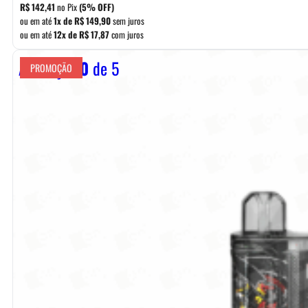
original
atual
R$
142,41
no Pix
(5% OFF)
era:
é:
ou em até
1x de
R$
149,90
sem juros
ou em até
12x de
R$
17,87
com juros
R$ 169,90.
R$ 149,90.
Avaliação
0
de 5
PROMOÇÃO