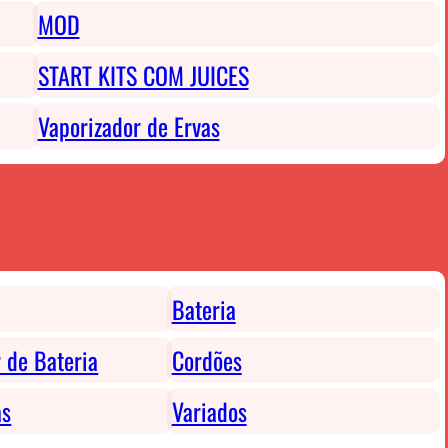
MOD
START KITS COM JUICES
Vaporizador de Ervas
Bateria
 de Bateria
Cordões
as
Variados