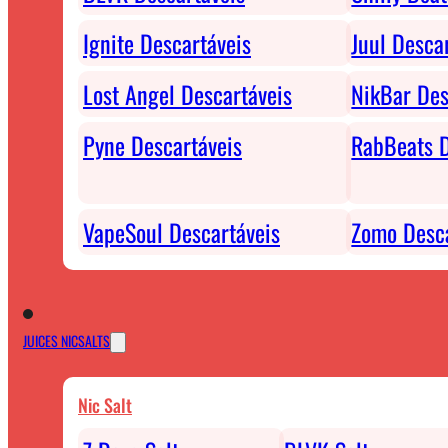
Ignite Descartáveis
Juul Desca
Lost Angel Descartáveis
NikBar Des
Pyne Descartáveis
RabBeats D
VapeSoul Descartáveis
Zomo Desca
JUICES NICSALTS
Nic Salt