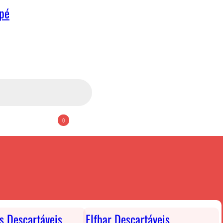
apé
0
ts Descartáveis
Elfbar Descartáveis