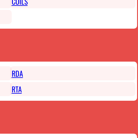
COILS
RDA
RTA