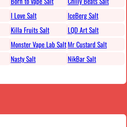
Born to vape Salt
Chilly Beats Salt
I Love Salt
IceBerg Salt
Killa Fruits Salt
LQD Art Salt
Monster Vape Lab Salt
Mr Custard Salt
Nasty Salt
NikBar Salt