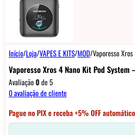
Início
/
Loja
/
VAPES E KITS
/
MOD
/
Vaporesso Xros
Vaporesso Xros 4 Nano Kit Pod System 
Avaliação
0
de 5
0
avaliação de cliente
Pague no PIX e receba +5% OFF automático