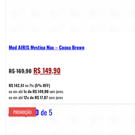
Mod AIRIS Mystica Max – Cocoa Brown
O
O
R$
149,90
R$
169,90
preço
preço
original
atual
R$
142,41
no Pix
(5% OFF)
era:
é:
ou em até
1x de
R$
149,90
sem juros
ou em até
12x de
R$
17,87
com juros
R$ 169,90.
R$ 149,90.
Avaliação
0
de 5
PROMOÇÃO