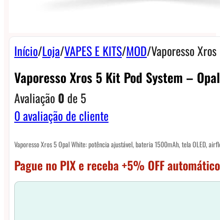
Início
/
Loja
/
VAPES E KITS
/
MOD
/
Vaporesso Xros
Vaporesso Xros 5 Kit Pod System – Opal
Avaliação
0
de 5
0
avaliação de cliente
Vaporesso Xros 5 Opal White: potência ajustável, bateria 1500mAh, tela OLED, airf
Pague no PIX e receba +5% OFF automático