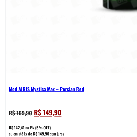
Mod AIRIS Mystica Max – Persian Red
O
O
R$
149,90
R$
169,90
preço
preço
original
atual
R$
142,41
no Pix
(5% OFF)
era:
é:
ou em até
1x de
R$
149,90
sem juros