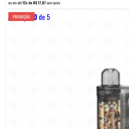
ou em até
12x de
R$
17,87
com juros
R$ 169,90.
R$ 149,90.
Avaliação
0
de 5
PROMOÇÃO