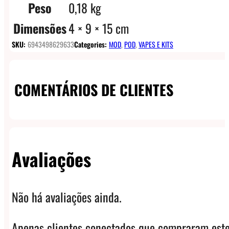
Peso
0,18 kg
Dimensões
4 × 9 × 15 cm
SKU:
6943498629633
Categories:
MOD
,
POD
,
VAPES E KITS
COMENTÁRIOS DE CLIENTES
Avaliações
Não há avaliações ainda.
Apenas clientes conectados que compraram este