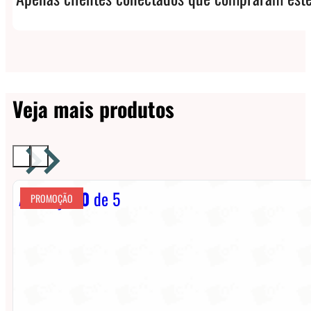
Veja mais produtos
Avaliação
0
de 5
PROMOÇÃO