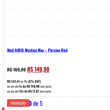
Mod AIRIS Mystica Max – Persian Red
O
O
R$
149,90
R$
169,90
preço
preço
original
atual
R$
142,41
no Pix
(5% OFF)
era:
é:
ou em até
1x de
R$
149,90
sem juros
ou em até
12x de
R$
17,87
com juros
R$ 169,90.
R$ 149,90.
Avaliação
0
de 5
PROMOÇÃO