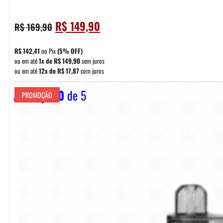
O
O
R$
149,90
R$
169,90
preço
preço
original
atual
R$
142,41
no Pix
(5% OFF)
era:
é:
ou em até
1x de
R$
149,90
sem juros
ou em até
12x de
R$
17,87
com juros
R$ 169,90.
R$ 149,90.
Avaliação
0
de 5
PROMOÇÃO