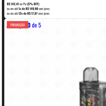
original
atual
R$
142,41
no Pix
(5% OFF)
era:
é:
ou em até
1x de
R$
149,90
sem juros
WhatsApp: (11) 5229-0120
ou em até
12x de
R$
17,87
com juros
R$ 169,90.
R$ 149,90.
Avaliação
0
de 5
PROMOÇÃO
Horário:
Política de Horario e Fretes
LINKS RÁPIDOS
Contato
Minha conta
Finalização de compra