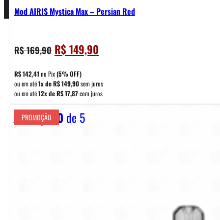
Mod AIRIS Mystica Max – Persian Red
O
O
R$
149,90
R$
169,90
preço
preço
original
atual
R$
142,41
no Pix
(5% OFF)
era:
é:
ou em até
1x de
R$
149,90
sem juros
ou em até
12x de
R$
17,87
com juros
R$ 169,90.
R$ 149,90.
Avaliação
0
de 5
PROMOÇÃO