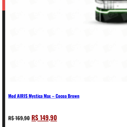
Mod AIRIS Mystica Max – Cocoa Brown
O
O
R$
149,90
R$
169,90
CONTATO
preço
preço