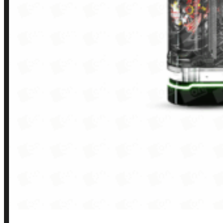
Loja
INSTITUCIONAL
Política de Privacidade
Política de Frete e Pagamento
Política de Garantia, Reembolso e Devolução
Termos de Uso
Pagamentos