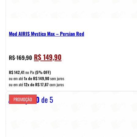
Mod AIRIS Mystica Max – Persian Red
O
O
R$
149,90
R$
169,90
preço
preço
original
atual
R$
142,41
no Pix
(5% OFF)
era:
é:
ou em até
1x de
R$
149,90
sem juros
ou em até
12x de
R$
17,87
com juros
R$ 169,90.
R$ 149,90.
Avaliação
0
de 5
PROMOÇÃO