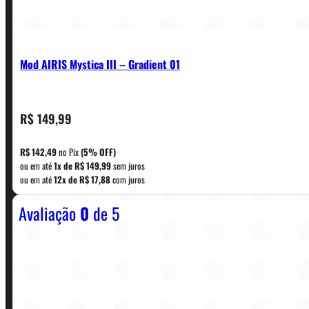
Mod AIRIS Mystica III – Gradient 01
R$
149,99
CONTATO
R$
142,49
no Pix
(5% OFF)
ou em até
1x de
R$
149,99
sem juros
WhatsApp: (11) 5229-0120
ou em até
12x de
R$
17,88
com juros
Avaliação
0
de 5
Horário:
Política de Horario e Fretes