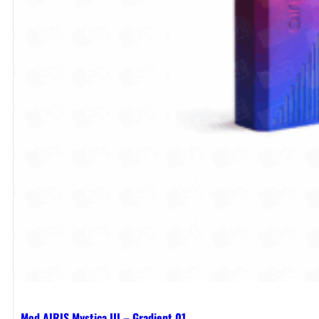
Mod AIRIS Mystica III – Gradient 01