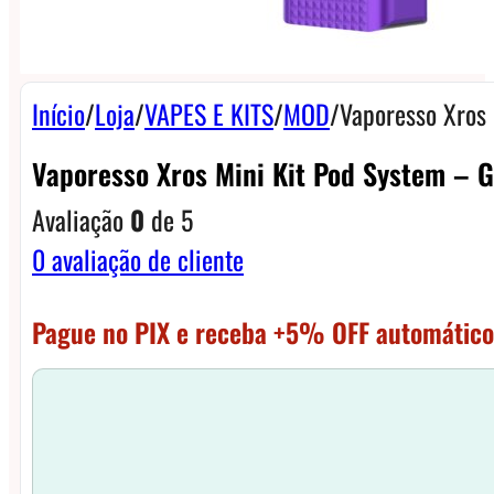
Início
/
Loja
/
VAPES E KITS
/
MOD
/
Vaporesso Xros 
Vaporesso Xros Mini Kit Pod System – 
Avaliação
0
de 5
0
avaliação de cliente
Pague no PIX e receba +5% OFF automático