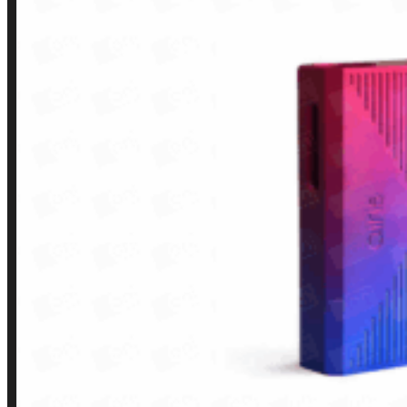
LINKS RÁPIDOS
Contato
Minha conta
Finalização de compra
Loja
INSTITUCIONAL
Política de Privacidade
Política de Frete e Pagamento