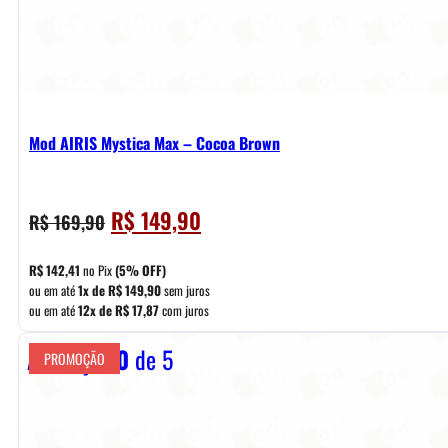
Mod AIRIS Mystica Max – Cocoa Brown
O
O
R$
149,90
R$
169,90
preço
preço
original
atual
R$
142,41
no Pix
(5% OFF)
era:
é:
ou em até
1x de
R$
149,90
sem juros
ou em até
12x de
R$
17,87
com juros
R$ 169,90.
R$ 149,90.
Avaliação
0
de 5
PROMOÇÃO