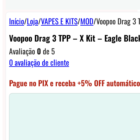
Início
/
Loja
/
VAPES E KITS
/
MOD
/
Voopoo Drag 3 T
Voopoo Drag 3 TPP – X Kit – Eagle Blac
Avaliação
0
de 5
0
avaliação de cliente
Pague no PIX e receba +5% OFF automático