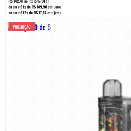
R$
142,41
no Pix
(5% OFF)
era:
é:
ou em até
1x de
R$
149,90
sem juros
ou em até
12x de
R$
17,87
com juros
R$ 169,90.
R$ 149,90.
Avaliação
0
de 5
PROMOÇÃO