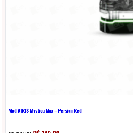
Mod AIRIS Mystica Max – Persian Red
O
O
R$
149,90