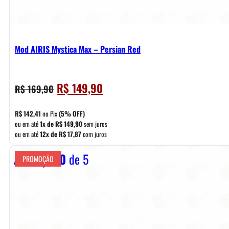
Mod AIRIS Mystica Max – Persian Red
O
O
R$
149,90
R$
169,90
preço
preço
original
atual
R$
142,41
no Pix
(5% OFF)
era:
é:
ou em até
1x de
R$
149,90
sem juros
ou em até
12x de
R$
17,87
com juros
R$ 169,90.
R$ 149,90.
Avaliação
0
de 5
PROMOÇÃO