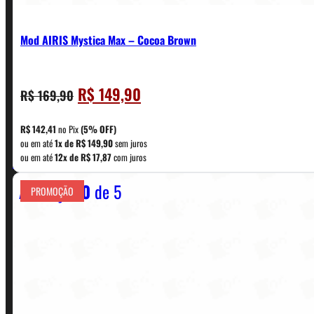
Mod AIRIS Mystica Max – Cocoa Brown
O
O
R$
149,90
R$
169,90
CONTATO
preço
preço
original
atual
R$
142,41
no Pix
(5% OFF)
era:
é:
ou em até
1x de
R$
149,90
sem juros
WhatsApp: (11) 5229-0120
ou em até
12x de
R$
17,87
com juros
R$ 169,90.
R$ 149,90.
Avaliação
0
de 5
PROMOÇÃO
Horário:
Política de Horario e Fretes
LINKS RÁPIDOS