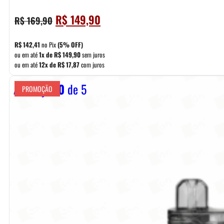
O
O
R$
149,90
R$
169,90
preço
preço
original
atual
R$
142,41
no Pix
(5% OFF)
era:
é:
ou em até
1x de
R$
149,90
sem juros
ou em até
12x de
R$
17,87
com juros
R$ 169,90.
R$ 149,90.
Avaliação
0
de 5
PROMOÇÃO