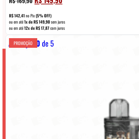
R$
169,90
preço
preço
original
atual
R$
142,41
no Pix
(5% OFF)
era:
é:
ou em até
1x de
R$
149,90
sem juros
ou em até
12x de
R$
17,87
com juros
R$ 169,90.
R$ 149,90.
Avaliação
0
de 5
PROMOÇÃO