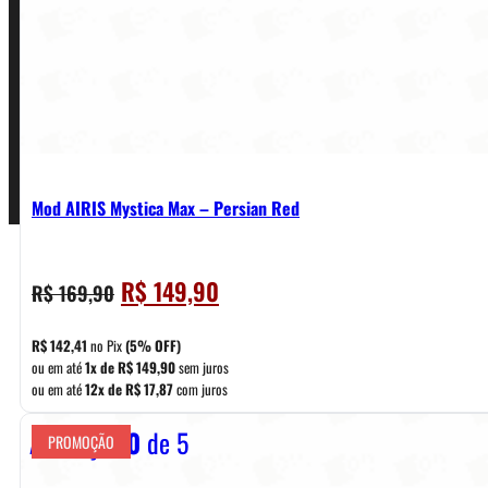
Termos de Uso
Pagamentos
Mod AIRIS Mystica Max – Persian Red
O
O
R$
149,90
R$
169,90
preço
preço
original
atual
R$
142,41
no Pix
(5% OFF)
era:
é:
ou em até
1x de
R$
149,90
sem juros
ou em até
12x de
R$
17,87
com juros
R$ 169,90.
R$ 149,90.
Avaliação
0
de 5
PROMOÇÃO