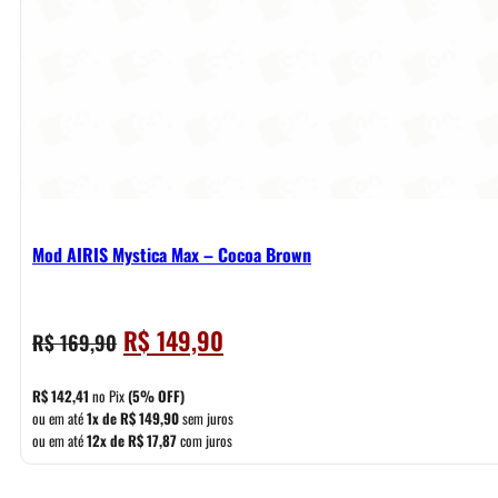
Mod AIRIS Mystica Max – Cocoa Brown
O
O
R$
149,90
R$
169,90
preço
preço
original
atual
R$
142,41
no Pix
(5% OFF)
era:
é:
ou em até
1x de
R$
149,90
sem juros
ou em até
12x de
R$
17,87
com juros
R$ 169,90.
R$ 149,90.