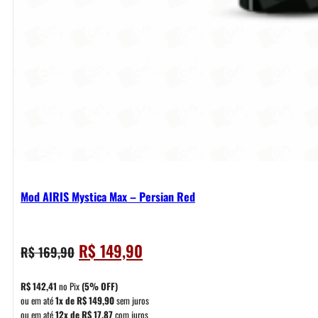
Mod AIRIS Mystica Max – Persian Red
O
O
R$
149,90
R$
169,90
preço
preço
original
atual
R$
142,41
no Pix
(5% OFF)
era:
é:
ou em até
1x de
R$
149,90
sem juros
ou em até
12x de
R$
17,87
com juros