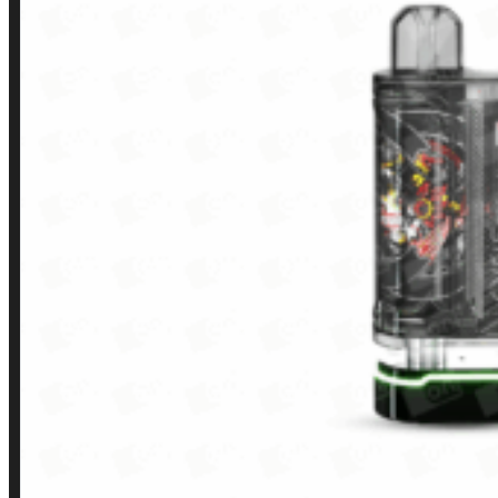
Contato
Minha conta
Finalização de compra
Loja
INSTITUCIONAL
Política de Privacidade
Política de Frete e Pagamento
Política de Garantia, Reembolso e Devolução