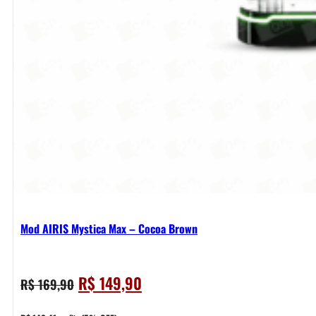
Mod AIRIS Mystica Max – Cocoa Brown
O
O
R$
149,90
R$
169,90
preço
preço
original
atual