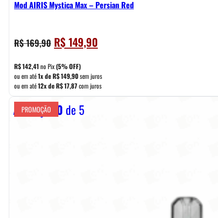
Mod AIRIS Mystica Max – Persian Red
O
O
R$
149,90
R$
169,90
preço
preço
original
atual
R$
142,41
no Pix
(5% OFF)
era:
é:
ou em até
1x de
R$
149,90
sem juros
ou em até
12x de
R$
17,87
com juros
R$ 169,90.
R$ 149,90.
Avaliação
0
de 5
PROMOÇÃO