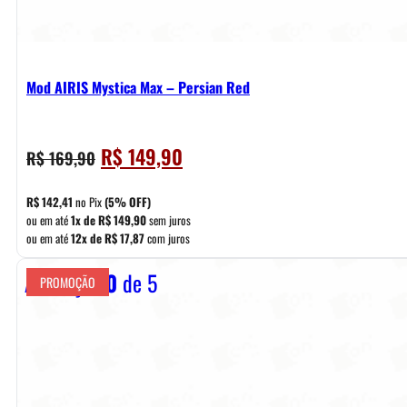
Mod AIRIS Mystica Max – Persian Red
O
O
R$
149,90
R$
169,90
preço
preço
original
atual
R$
142,41
no Pix
(5% OFF)
era:
é:
ou em até
1x de
R$
149,90
sem juros
ou em até
12x de
R$
17,87
com juros
R$ 169,90.
R$ 149,90.
Avaliação
0
de 5
PROMOÇÃO