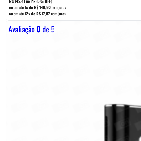
R$
142,41
no Pix
(5% OFF)
era:
é:
ou em até
1x de
R$
149,90
sem juros
ou em até
12x de
R$
17,87
com juros
R$ 169,90.
R$ 149,90.
Avaliação
0
de 5