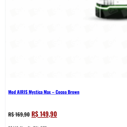
Mod AIRIS Mystica Max – Cocoa Brown
O
O
R$
149,90
R$
169,90
preço
preço
original
atual