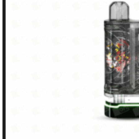
Contato
Minha conta
Finalização de compra
Loja
INSTITUCIONAL
Política de Privacidade
Política de Frete e Pagamento
Política de Garantia, Reembolso e Devolução