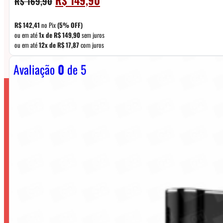
R$
169,90
preço
preço
original
atual
R$
142,41
no Pix
(5% OFF)
era:
é:
ou em até
1x de
R$
149,90
sem juros
ou em até
12x de
R$
17,87
com juros
R$ 169,90.
R$ 149,90.
Avaliação
0
de 5