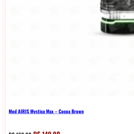
Mod AIRIS Mystica Max – Cocoa Brown
O
O
R$
149,90