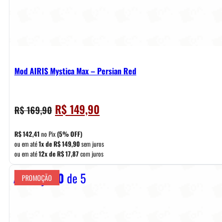
Mod AIRIS Mystica Max – Persian Red
O
O
R$
149,90
R$
169,90
preço
preço
original
atual
R$
142,41
no Pix
(5% OFF)
era:
é:
ou em até
1x de
R$
149,90
sem juros
ou em até
12x de
R$
17,87
com juros
R$ 169,90.
R$ 149,90.
Avaliação
0
de 5
PROMOÇÃO