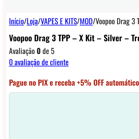
Início
/
Loja
/
VAPES E KITS
/
MOD
/
Voopoo Drag 3 T
Voopoo Drag 3 TPP – X Kit – Silver – T
Avaliação
0
de 5
0
avaliação de cliente
Pague no PIX e receba +5% OFF automático