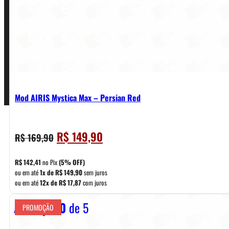
Termos de Uso
Pagamentos
Mod AIRIS Mystica Max – Persian Red
O
O
R$
149,90
R$
169,90
preço
preço
original
atual
R$
142,41
no Pix
(5% OFF)
era:
é:
ou em até
1x de
R$
149,90
sem juros
ou em até
12x de
R$
17,87
com juros
R$ 169,90.
R$ 149,90.
Avaliação
0
de 5
PROMOÇÃO