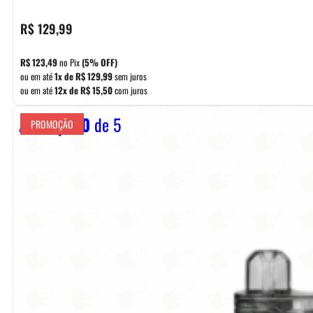
R$
129,99
R$
123,49
no Pix
(5% OFF)
ou em até
1x de
R$
129,99
sem juros
ou em até
12x de
R$
15,50
com juros
Avaliação
0
de 5
PROMOÇÃO