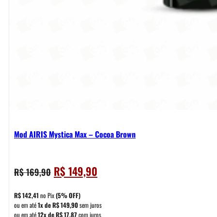
Mod AIRIS Mystica Max – Cocoa Brown
O
O
R$
149,90
R$
169,90
preço
preço
original
atual
R$
142,41
no Pix
(5% OFF)
era:
é:
ou em até
1x de
R$
149,90
sem juros
ou em até
12x de
R$
17,87
com juros