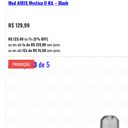
Mod AIRIS Mystica II Kit – Black
R$
129,99
R$
123,49
no Pix
(5% OFF)
ou em até
1x de
R$
129,99
sem juros
ou em até
12x de
R$
15,50
com juros
Avaliação
0
de 5
PROMOÇÃO