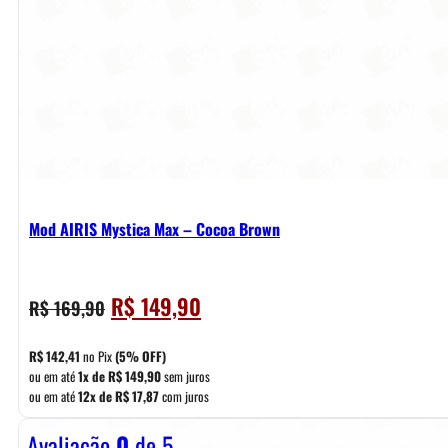
Mod AIRIS Mystica Max – Cocoa Brown
O
O
R$
149,90
R$
169,90
preço
preço
original
atual
R$
142,41
no Pix
(5% OFF)
era:
é:
ou em até
1x de
R$
149,90
sem juros
ou em até
12x de
R$
17,87
com juros
R$ 169,90.
R$ 149,90.
Avaliação
0
de 5