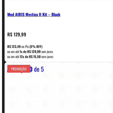
Mod AIRIS Mystica II Kit – Black
R$
129,99
CONTATO
R$
123,49
no Pix
(5% OFF)
ou em até
1x de
R$
129,99
sem juros
WhatsApp: (11) 5229-0120
ou em até
12x de
R$
15,50
com juros
Avaliação
0
de 5
PROMOÇÃO
Horário:
Política de Horario e Fretes
LINKS RÁPIDOS