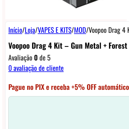
Início
/
Loja
/
VAPES E KITS
/
MOD
/
Voopoo Drag 4 K
Voopoo Drag 4 Kit – Gun Metal + Forest
Avaliação
0
de 5
0
avaliação de cliente
Pague no PIX e receba +5% OFF automático