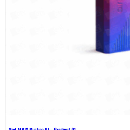
Mod AIRIS Mystica III – Gradient 01