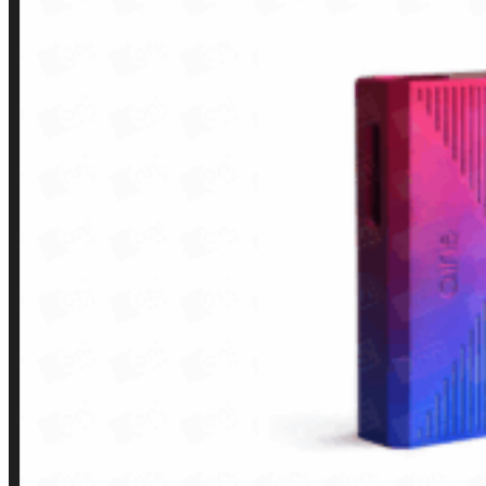
LINKS RÁPIDOS
Contato
Minha conta
Finalização de compra
Loja
INSTITUCIONAL
Política de Privacidade
Política de Frete e Pagamento