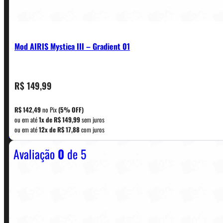
Mod AIRIS Mystica III – Gradient 01
R$
149,99
CONTATO
R$
142,49
no Pix
(5% OFF)
ou em até
1x de
R$
149,99
sem juros
WhatsApp: (11) 5229-0120
ou em até
12x de
R$
17,88
com juros
Avaliação
0
de 5
Horário:
Política de Horario e Fretes