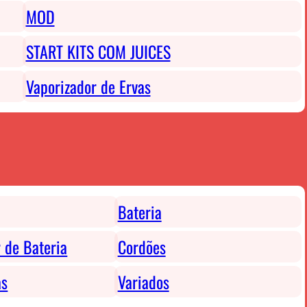
MOD
START KITS COM JUICES
Vaporizador de Ervas
Bateria
 de Bateria
Cordões
as
Variados