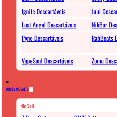
Ignite Descartáveis
Juul Desca
Lost Angel Descartáveis
NikBar Des
Pyne Descartáveis
RabBeats D
VapeSoul Descartáveis
Zomo Desca
JUICES NICSALTS
Nic Salt