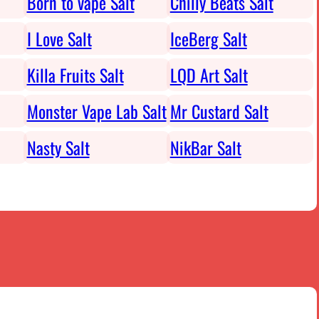
Born to vape Salt
Chilly Beats Salt
I Love Salt
IceBerg Salt
Killa Fruits Salt
LQD Art Salt
Monster Vape Lab Salt
Mr Custard Salt
Nasty Salt
NikBar Salt