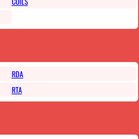
COILS
RDA
RTA