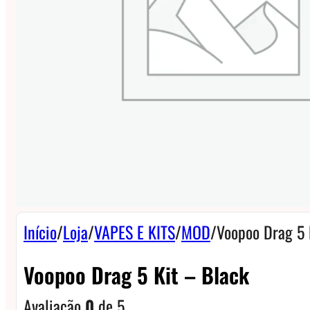
Início
/
Loja
/
VAPES E KITS
/
MOD
/
Voopoo Drag 5 
Voopoo Drag 5 Kit – Black
Avaliação
0
de 5