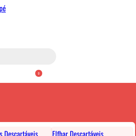
apé
0
ts Descartáveis
Elfbar Descartáveis